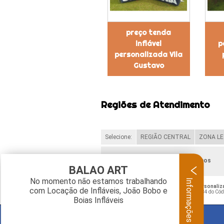
preço tenda
inflável
p
personalizada Vila
Gustavo
Regiões de Atendimento
Selecione:
REGIÃO CENTRAL
ZONA LE
Verifique as regiões que atendemos
BALAO ART
Informações
No momento não estamos trabalhando
O conteúdo do texto "
João Bobo Inflável Personaliz
com Locação de Infláveis, João Bobo e
Crime de violação de direito autoral – artigo 184 do Có
Boias Infláveis
BALAO ART