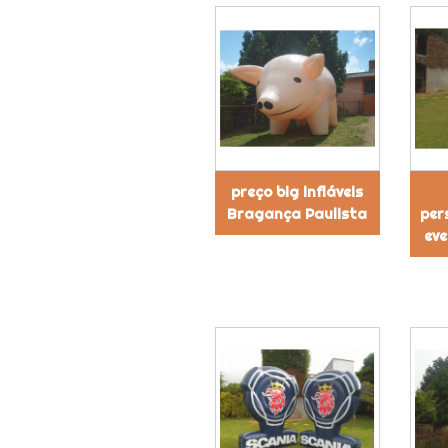
preço big infláveis
Bragança Paulista
per
eve