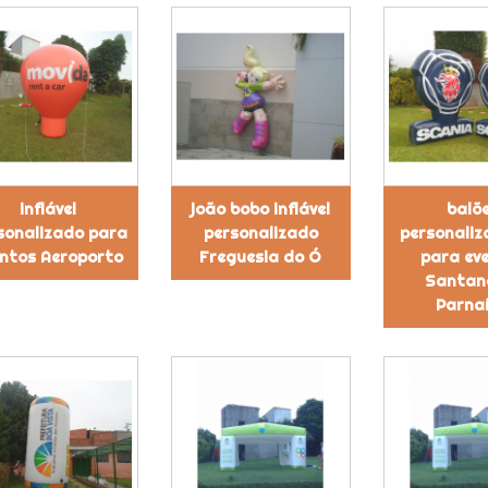
inflável
joão bobo inflável
balõ
sonalizado para
personalizado
personaliz
ntos Aeroporto
Freguesia do Ó
para ev
Santan
Parna