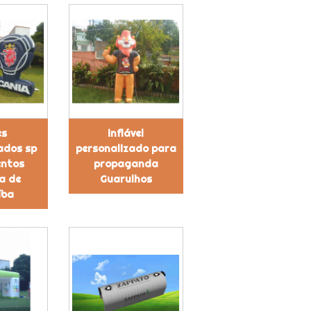
es
inflável
ados sp
personalizado para
entos
propaganda
a de
Guarulhos
íba