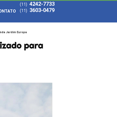
4242-7733
(11)
3603-0479
(11)
ONTATO
anda Jardim Europa
lizado para
a