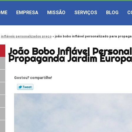
OME
EMPRESA
MISSÃO
SERVIÇOS
BLOG
C
infláveis personalizados preço
joão bobo inflável personalizado para propag
João Bobo Inflável Persona
Propaganda Jardim Europ
Gostou? compartilhe!