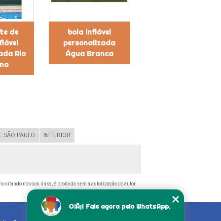
te de
bola inflável
flável
personalizada
ada Rio
Água Branca
no
 SÃO PAULO
INTERIOR
smo citando nossos links, é proibida sem a autorização do autor.
OlÃ¡! Fale agora pelo WhatsApp.