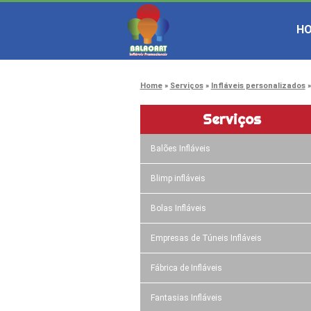
H
Home
Serviços
Infláveis personalizados
Serviços
Balões Infláveis
Blimp infláveis
Bolas Infláveis
Empresas de Túneis Infláveis
Fábrica de Infláveis
Fantasias Infláveis