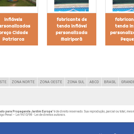
infláveis
fabricante de
fabrican
ersonalizados
tenda inflável
tenda in
preço Cidade
personalizada
personaliz
Patriarca
Mairiporã
Peque
STE
ZONA NORTE
ZONA OESTE
ZONA SUL
ABCD
BRASIL
GRANDE
ado para Propaganda Jardim Europa
" é de direito reservado. Sua reprodução, parcial ou total, me
digo Penal –
Lei 9610/98 - Lei de direitos autorais
.