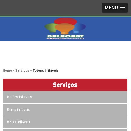
MENU
4242-7733
(11)
3603-0479
(11)
Home
Serviços
Totens infláveis
Serviços
Balões Infláveis
Blimp infláveis
Bolas Infláveis