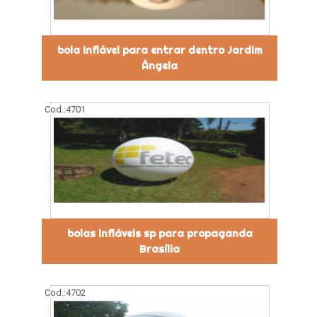
bola inflável para entrar dentro Jardim
Ângela
Cod.:
4701
bolas infláveis sp para propaganda
Brasília
Cod.:
4702