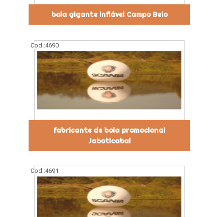
bola gigante inflável Campo Belo
Cod.:
4690
fabricante de bola promocional
Jaboticabal
Cod.:
4691