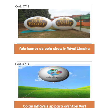
Cod.:
4713
fabricante de bola show inflável Limeira
Cod.:
4714
bolas infláveis sp para eventos Pari