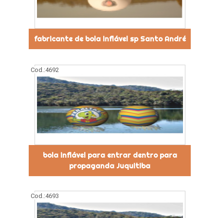
fabricante de bola inflável sp Santo André
Cod.:
4692
bola inflável para entrar dentro para
propaganda Juquitiba
Cod.:
4693