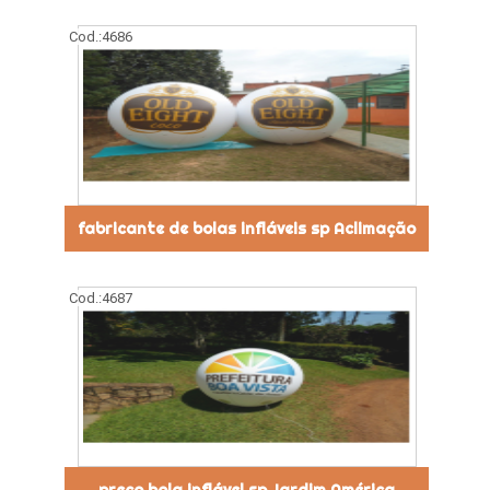
Cod.:
4686
fabricante de bolas infláveis sp Aclimação
Cod.:
4687
preço bola inflável sp Jardim América