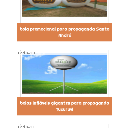
bola promocional para propaganda Santo
André
Cod.:
4710
bolas infláveis gigantes para propaganda
Tucuruvi
Cod.:
4711