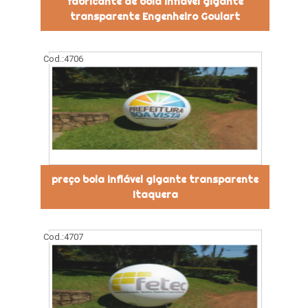
fabricante de bola inflável gigante
transparente Engenheiro Goulart
Cod.:
4706
preço bola inflável gigante transparente
Itaquera
Cod.:
4707