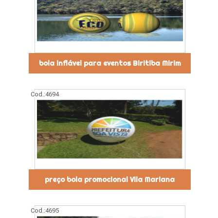
bola inflável para eventos Biritiba Mirim
Cod.:
4694
preço bola promocional Vila Mariana
Cod.:
4695