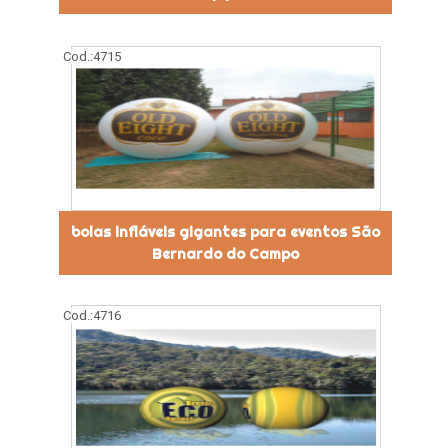
Cod.:
4715
bolas infláveis gigantes para eventos São
Bernardo do Campo
Cod.:
4716