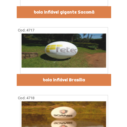
bola inflável gigante Sacomã
Cod.:
4717
bola inflável Brasília
Cod.:
4718