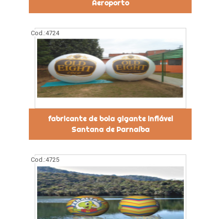
Aeroporto
Cod.:
4724
fabricante de bola gigante inflável
Santana de Parnaíba
Cod.:
4725