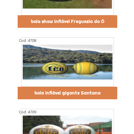
bola show inflável Freguesia do Ó
Cod.:
4708
bola inflável gigante Santana
Cod.:
4709