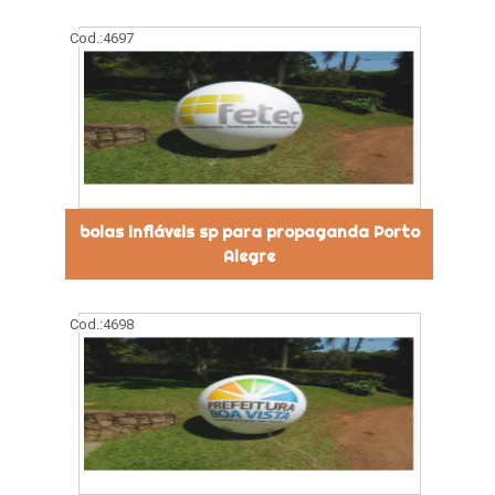
Cod.:
4697
bolas infláveis sp para propaganda Porto
Alegre
Cod.:
4698