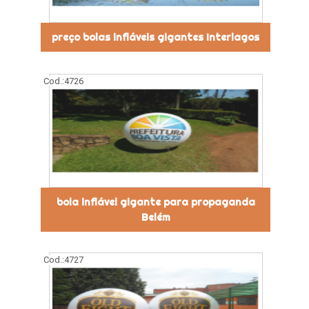
preço bolas infláveis gigantes Interlagos
Cod.:
4726
bola inflável gigante para propaganda
Belém
Cod.:
4727