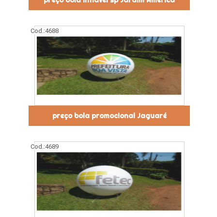
Cod.:
4688
preço bola promocional Jaguaré
Cod.:
4689