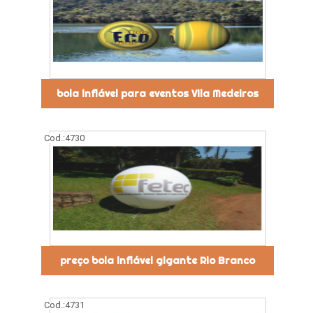
bola inflável para eventos Vila Medeiros
Cod.:
4730
preço bola inflável gigante Rio Branco
Cod.:
4731