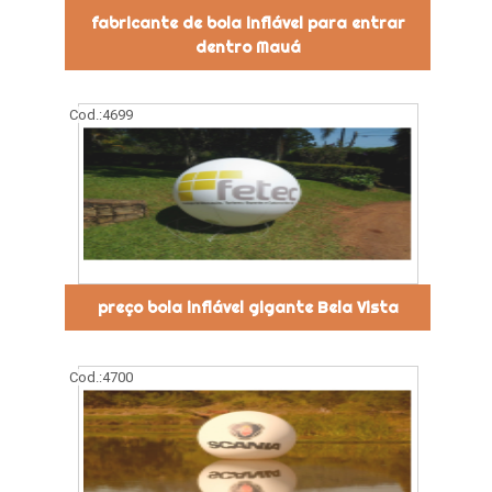
fabricante de bola inflável para entrar
dentro Mauá
Cod.:
4699
preço bola inflável gigante Bela Vista
Cod.:
4700