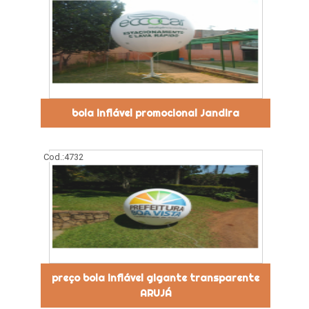
bola inflável promocional Jandira
Cod.:
4732
preço bola inflável gigante transparente
ARUJÁ