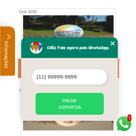
Cod.:
4733
Informações
OlÃ¡! Fale agora pelo WhatsApp.
preço bola inflável promocional Mogi das
Cruzes
Cod.:
4734
Iniciar
conversa
1