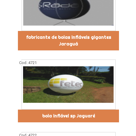
fabricante de bolas infláveis gigantes
Jaraguá
Cod.:
4721
bola inflável sp Jaguaré
Cod.:
4722