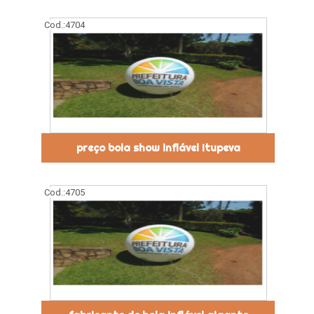
Cod.:
4704
preço bola show inflável Itupeva
Cod.:
4705