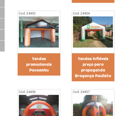
Cod.:
24453
Cod.:
24454
tendas
tendas infláveis
promocionais
preço para
Pacaembu
propaganda
Bragança Paulista
Cod.:
24456
Cod.:
24457