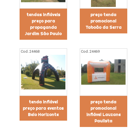
tendas infláveis
preço tenda
preço para
promocional
propaganda
Taboão da Serra
Jardim São Paulo
Cod.:
24468
Cod.:
24469
tenda inflável
preço tenda
preço para eventos
promocional
Belo Horizonte
inflável Lauzane
Paulista