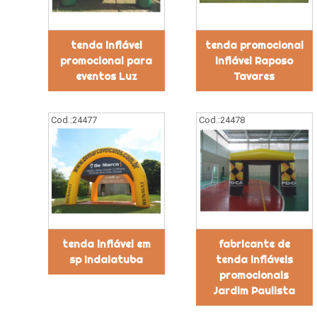
tenda inflável
tenda promocional
promocional para
inflável Raposo
eventos Luz
Tavares
Cod.:
24477
Cod.:
24478
tenda inflável em
fabricante de
sp Indaiatuba
tenda infláveis
promocionais
Jardim Paulista