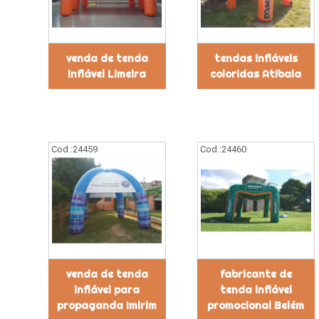
venda de tenda
tendas infláveis
inflável Limeira
coloridas Atibaia
Cod.:
24459
Cod.:
24460
venda de tenda
fabricante de
inflável para
tenda inflável
propaganda Imirim
promocional Belém