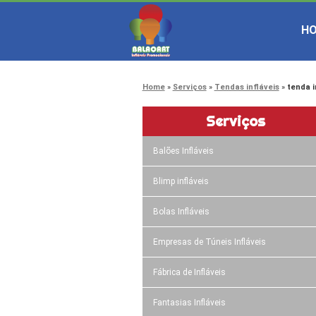
H
Home
Serviços
Tendas infláveis
tenda i
Serviços
Balões Infláveis
Blimp infláveis
Bolas Infláveis
Empresas de Túneis Infláveis
Fábrica de Infláveis
Fantasias Infláveis