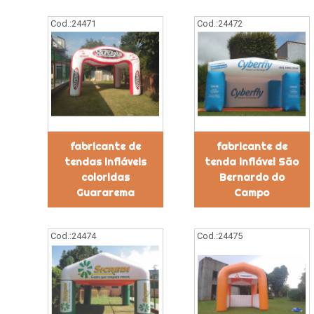
Cod.:
24471
Cod.:
24472
fabricante de
fabricante de
tendas infláveis
tenda inflável São
coloridas
Bernardo do
Guararema
Campo
Cod.:
24474
Cod.:
24475