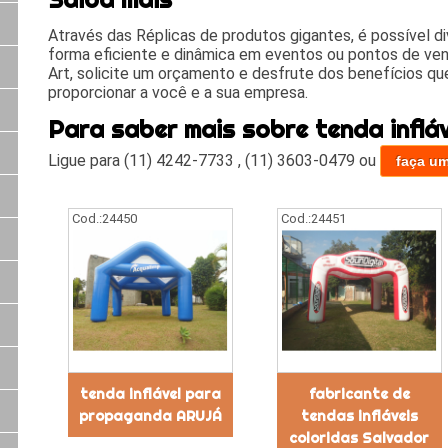
Através das Réplicas de produtos gigantes, é possível d
forma eficiente e dinâmica em eventos ou pontos de ve
Art, solicite um orçamento e desfrute dos benefícios 
proporcionar a você e a sua empresa.
Para saber mais sobre tenda infláv
Ligue para
(11) 4242-7733
,
(11) 3603-0479
ou
faça u
Cod.:
24450
Cod.:
24451
tenda inflável para
fabricante de
propaganda ARUJÁ
tendas infláveis
coloridas Salvador