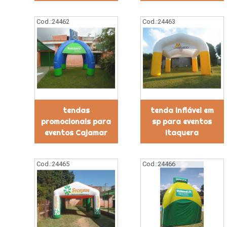
Cod.:
24462
Cod.:
24463
tendas
tenda inflável em
promocionais para
sp para eventos
eventos Cajamar
Itaquera
Cod.:
24465
Cod.:
24466