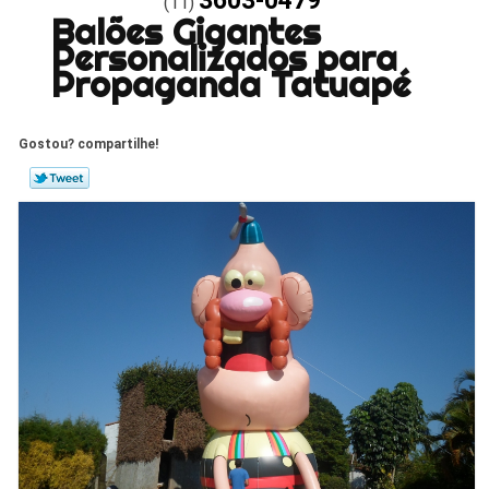
3603-0479
(11)
Balões Gigantes
Personalizados para
Propaganda Tatuapé
Gostou? compartilhe!