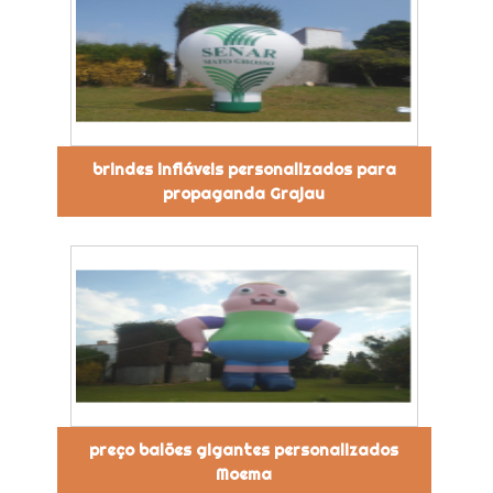
brindes infláveis personalizados para
propaganda Grajau
preço balões gigantes personalizados
Moema