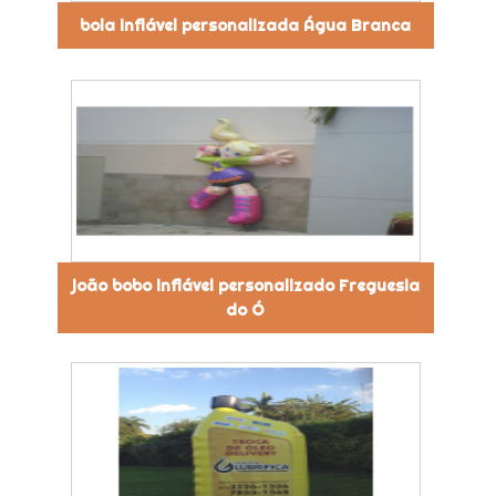
bola inflável personalizada Água Branca
joão bobo inflável personalizado Freguesia
do Ó