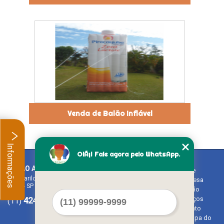
Venda de Balão Inflável
Informações
OlÃ¡! Fale agora pelo WhatsApp.
BALAO ART
Home
Rua Bariloche, 1300 - Chácara Tropical (Caucaia do Alto)
Empresa
Cotia - SP - CEP: 06726-270
Missão
4242-7733
3603-0479
Serviços
(11)
(11)
Contato
Mapa do