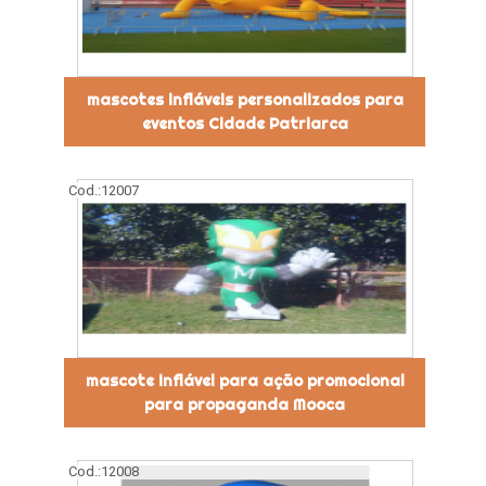
mascotes infláveis personalizados para
eventos Cidade Patriarca
Cod.:
12007
mascote inflável para ação promocional
para propaganda Mooca
Cod.:
12008