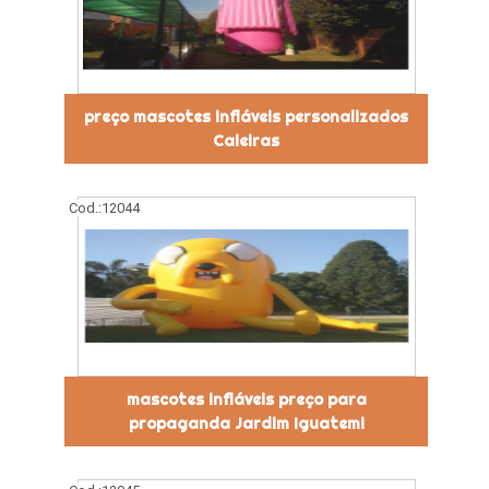
preço mascotes infláveis personalizados
Caieiras
Cod.:
12044
mascotes infláveis preço para
propaganda Jardim Iguatemi