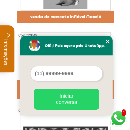
venda de mascote inflável Maceió
Cod.:
12049
Informações
OlÃ¡! Fale agora pelo WhatsApp.
mascote inflável real para eventos João
Pessoa
Iniciar
conversa
Cod.:
12050
1