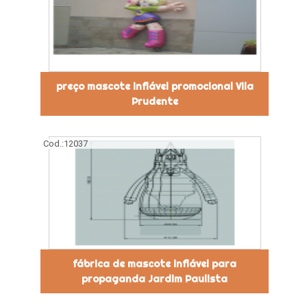
preço mascote inflável promocional Vila
Prudente
Cod.:
12037
fábrica de mascote inflável para
propaganda Jardim Paulista