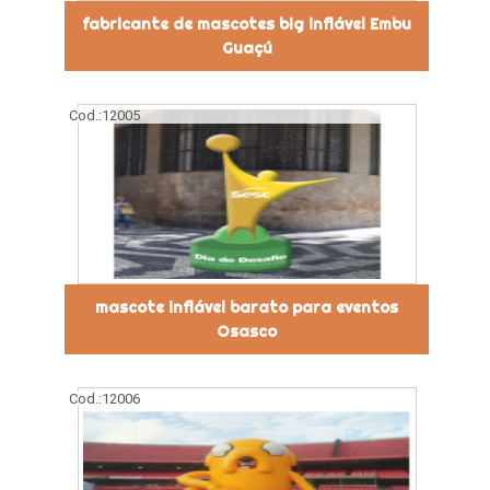
fabricante de mascotes big inflável Embu
Guaçú
Cod.:
12005
mascote inflável barato para eventos
Osasco
Cod.:
12006