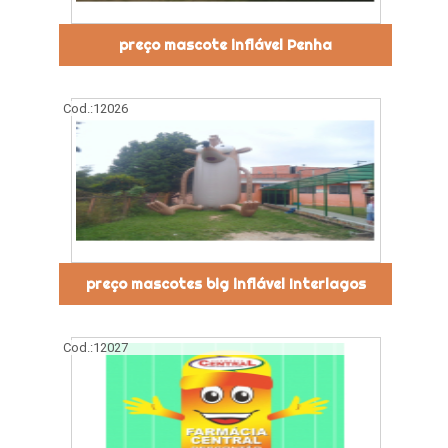
preço mascote inflável Penha
Cod.:
12026
preço mascotes big inflável Interlagos
Cod.:
12027