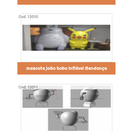
Cod.:
12010
mascote joão bobo inflável Mendonça
Cod.:
12011