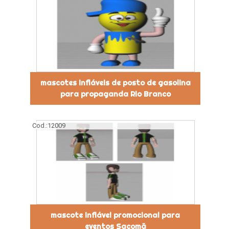
mascotes infláveis de posto de gasolina
para propaganda Rio Branco
Cod.:
12009
mascote inflável promocional para
eventos Sacomã