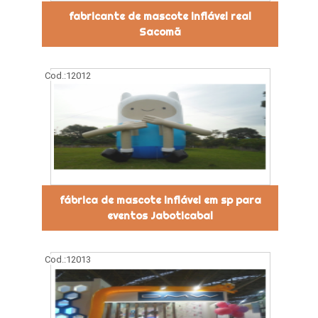
fabricante de mascote inflável real
Sacomã
Cod.:
12012
fábrica de mascote inflável em sp para
eventos Jaboticabal
Cod.:
12013