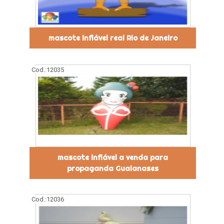
mascote inflável real Rio de Janeiro
Cod.:
12035
mascote inflável a venda para
propaganda Guaianases
Cod.:
12036