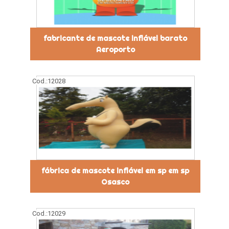
fabricante de mascote inflável barato
Aeroporto
Cod.:
12028
fábrica de mascote inflável em sp em sp
Osasco
Cod.:
12029