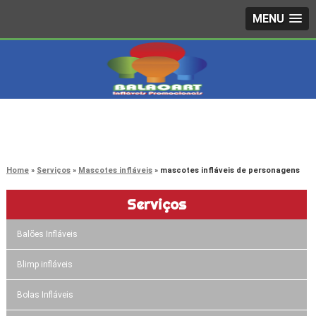
MENU
4242-7733
(11)
3603-0479
(11)
Home
Serviços
Mascotes infláveis
mascotes infláveis de personagens
Serviços
Balões Infláveis
Blimp infláveis
Bolas Infláveis