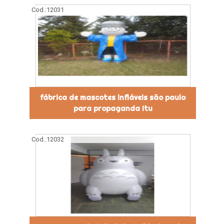
Cod.:
12031
fábrica de mascotes infláveis são paulo
para propaganda Itu
Cod.:
12032