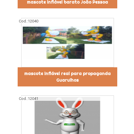
mascote inflável barato João Pessoa
Cod.:
12040
mascote inflável real para propaganda
Guarulhos
Cod.:
12041