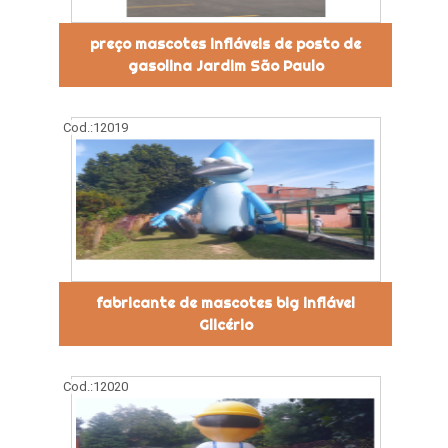
preço mascotes infláveis de posto de
gasolina Jardim São Paulo
Cod.:
12019
fabricante de mascotes big inflável
Glicério
Cod.:
12020