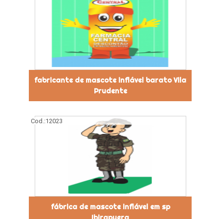
fabricante de mascote inflável barato Vila
Prudente
Cod.:
12023
fábrica de mascote inflável em sp
Ibirapuera