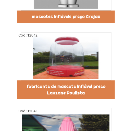
mascotes infláveis preço Grajau
Cod.:
12042
fabricante de mascote inflável preco
Lauzane Paulista
Cod.:
12043