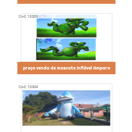
Cod.:
12003
preço venda de mascote inflável Amparo
Cod.:
12004