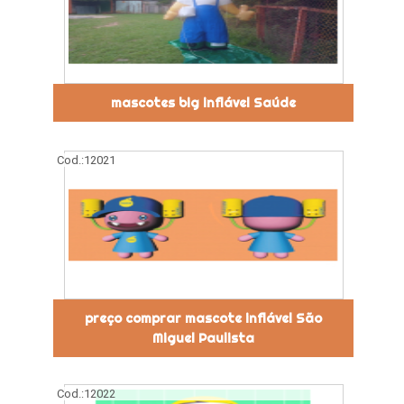
mascotes big inflável Saúde
Cod.:
12021
preço comprar mascote inflável São
Miguel Paulista
Cod.:
12022