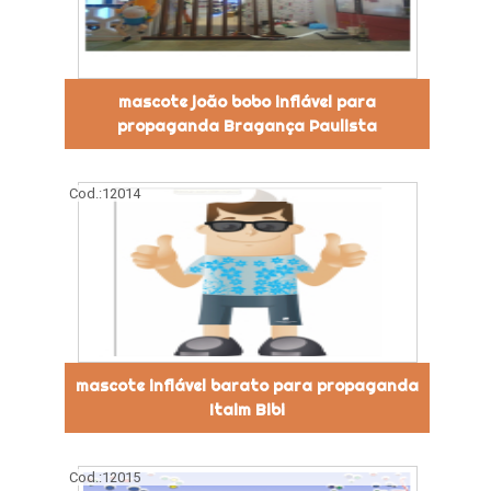
mascote joão bobo inflável para
propaganda Bragança Paulista
Cod.:
12014
mascote inflável barato para propaganda
Itaim Bibi
Cod.:
12015