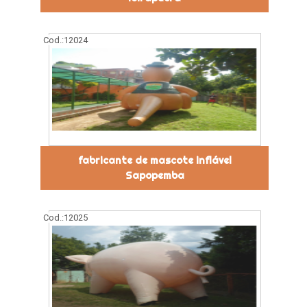
Cod.:
12024
fabricante de mascote inflável
Sapopemba
Cod.:
12025