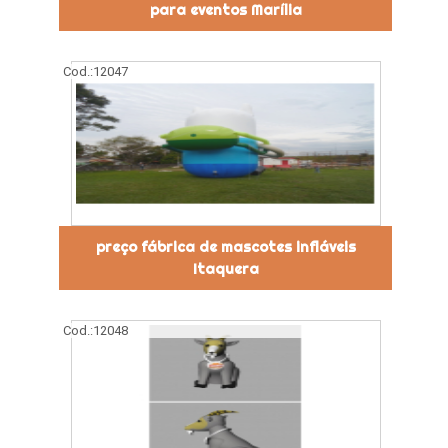
para eventos Marília
Cod.:
12047
preço fábrica de mascotes infláveis
Itaquera
Cod.:
12048