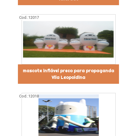
Cod.:
12017
mascote inflável preco para propaganda
Vila Leopoldina
Cod.:
12018