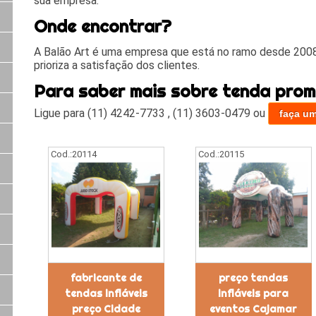
sua empresa.
Onde encontrar?
A Balão Art é uma empresa que está no ramo desde 2008
prioriza a satisfação dos clientes.
Para saber mais sobre tenda promo
Ligue para
(11) 4242-7733
,
(11) 3603-0479
ou
faça u
Cod.:
20114
Cod.:
20115
fabricante de
preço tendas
tendas infláveis
infláveis para
preço Cidade
eventos Cajamar