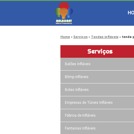
H
Home
Serviços
Tendas infláveis
tenda p
Serviços
Balões Infláveis
Blimp infláveis
Bolas Infláveis
Empresas de Túneis Infláveis
Fábrica de Infláveis
Fantasias Infláveis