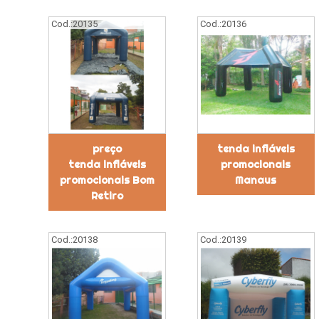
Cod.:
20135
Cod.:
20136
preço
tenda infláveis
tenda infláveis
promocionais
promocionais Bom
Manaus
Retiro
Cod.:
20138
Cod.:
20139