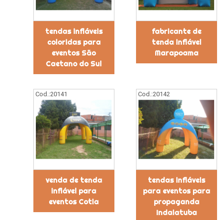
tendas infláveis
fabricante de
coloridas para
tenda inflável
eventos São
Marapoama
Caetano do Sul
Cod.:
20141
Cod.:
20142
venda de tenda
tendas infláveis
inflável para
para eventos para
eventos Cotia
propaganda
Indaiatuba