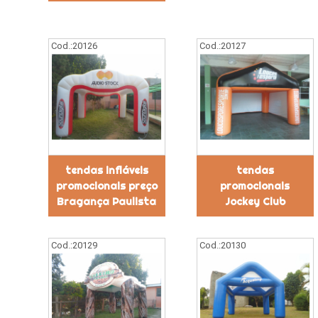
Cod.:
20126
Cod.:
20127
tendas infláveis
tendas
promocionais preço
promocionais
Bragança Paulista
Jockey Club
Cod.:
20129
Cod.:
20130