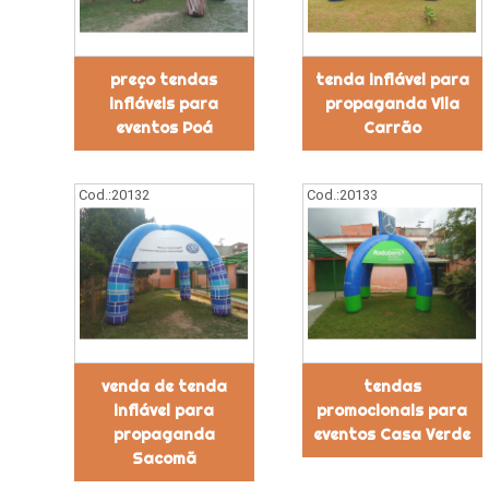
preço tendas
tenda inflável para
infláveis para
propaganda Vila
eventos Poá
Carrão
Cod.:
20132
Cod.:
20133
venda de tenda
tendas
inflável para
promocionais para
propaganda
eventos Casa Verde
Sacomã