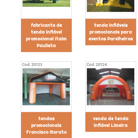
fabricante de
tenda infláveis
tenda inflável
promocionais para
promocional Itaim
eventos Parelheiros
Paulista
Cod.:
20123
Cod.:
20124
tendas
venda de tenda
promocionais
inflável Limeira
Francisco Morato