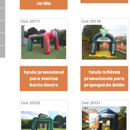
Jardim
Cod.:
20117
Cod.:
20118
tenda promocional
tenda infláveis
para eventos
promocionais para
Santo Amaro
propaganda Belém
Cod.:
20120
Cod.:
20121