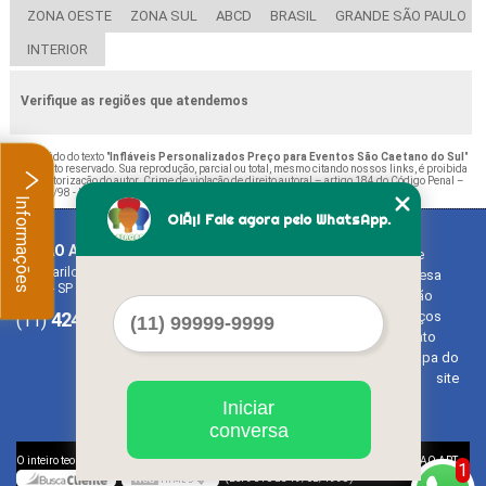
ZONA OESTE
ZONA SUL
ABCD
BRASIL
GRANDE SÃO PAULO
INTERIOR
Verifique as regiões que atendemos
O conteúdo do texto "
Infláveis Personalizados Preço para Eventos São Caetano do Sul
"
é de direito reservado. Sua reprodução, parcial ou total, mesmo citando nossos links, é proibida
sem a autorização do autor. Crime de violação de direito autoral – artigo 184 do Código Penal –
Lei 9610/98 - Lei de direitos autorais
.
Informações
OlÃ¡! Fale agora pelo WhatsApp.
BALAO ART
Home
Rua Bariloche, 1300 - Chácara Tropical (Caucaia do Alto)
Empresa
Cotia - SP - CEP: 06726-270
Missão
4242-7733
3603-0479
Serviços
(11)
(11)
Contato
Mapa do
site
Iniciar
conversa
©
O inteiro teor deste site está sujeito à proteção de direitos autorais. Copyright
BALAO ART
1
(Lei 9610 de 19/02/1998)