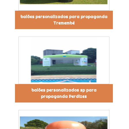
balões personalizados para propaganda
Tremembé
balões personalizados sp para
propaganda Perdizes