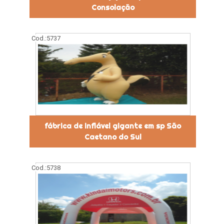
Consolação
Cod.:
5737
fábrica de inflável gigante em sp São
Caetano do Sul
Cod.:
5738