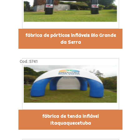
fábrica de pórticos infláveis Rio Grande
da Serra
Cod.:
5741
fábrica de tenda inflável
Itaquaquecetuba