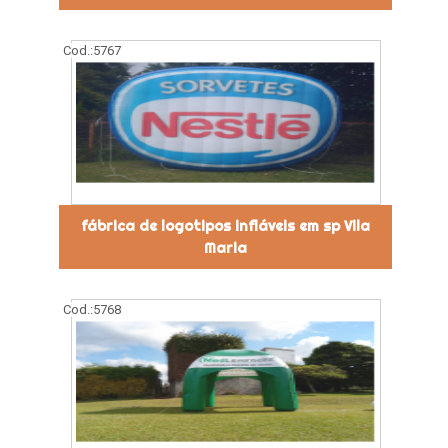
Cod.:
5767
fábrica de logotipos infláveis em sp Vila
Maria
Cod.:
5768