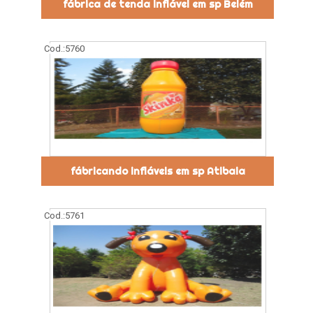
fábrica de tenda inflável em sp Belém
Cod.:
5760
fábricando infláveis em sp Atibaia
Cod.:
5761