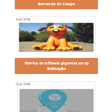
Bernardo do Campo
Cod.:
5744
fábrica de infláveis gigantes em sp
Aclimação
Cod.:
5745