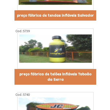
preço fábrica de tendas infláveis Salvador
Cod.:
5739
preço fábrica de telões infláveis Taboão
da Serra
Cod.:
5740