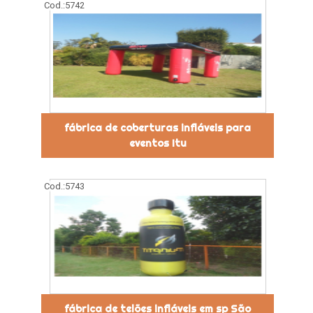
Cod.:
5742
fábrica de coberturas infláveis para
eventos Itu
Cod.:
5743
fábrica de telões infláveis em sp São