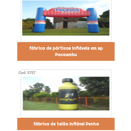
fábrica de pórticos infláveis em sp
Pacaembu
Cod.:
5757
fábrica de telão inflável Penha