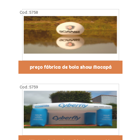
Cod.:
5758
preço fábrica de bola show Macapá
Cod.:
5759