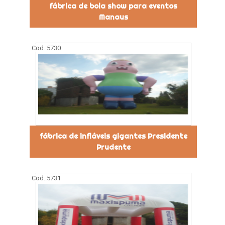
fábrica de bola show para eventos
Manaus
Cod.:
5730
fábrica de infláveis gigantes Presidente
Prudente
Cod.:
5731