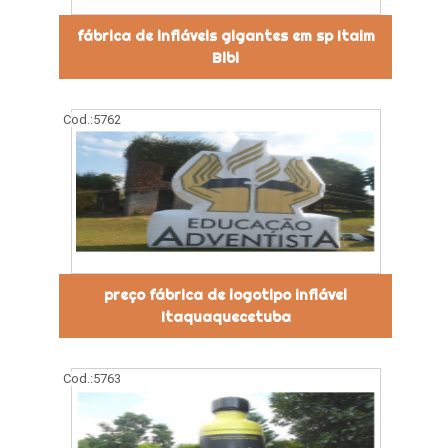
fábrica de infláveis gigantes em sp Itaim
Bibi
Cod.:
5762
preço fábrica de logotipo inflável
Itaquaquecetuba
Cod.:
5763