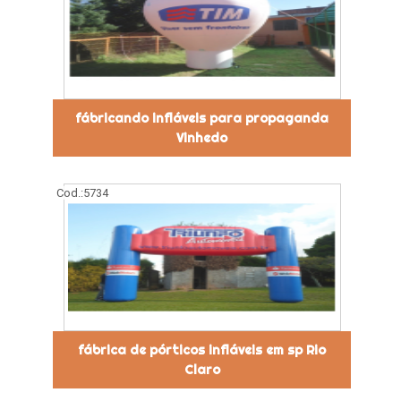
fábricando infláveis para propaganda
Vinhedo
Cod.:
5734
fábrica de pórticos infláveis em sp Rio
Claro