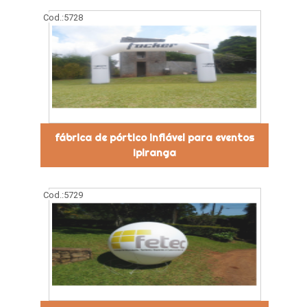
Cod.:
5728
fábrica de pórtico inflável para eventos
Ipiranga
Cod.:
5729