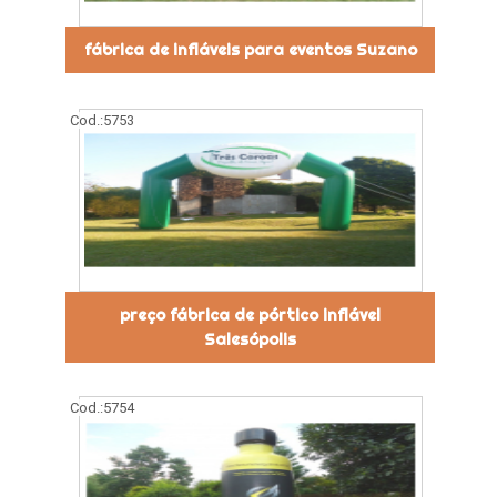
fábrica de infláveis para eventos Suzano
Cod.:
5753
preço fábrica de pórtico inflável
Salesópolis
Cod.:
5754