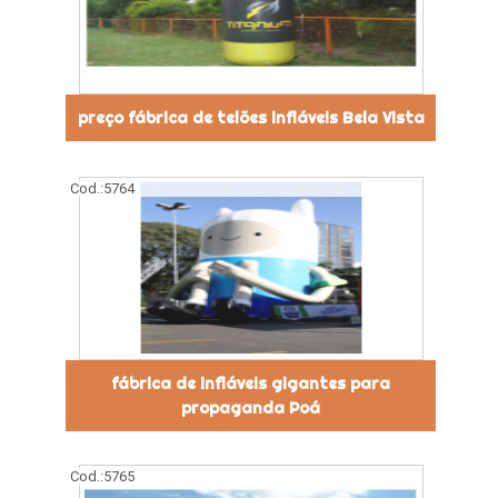
preço fábrica de telões infláveis Bela Vista
Cod.:
5764
fábrica de infláveis gigantes para
propaganda Poá
Cod.:
5765