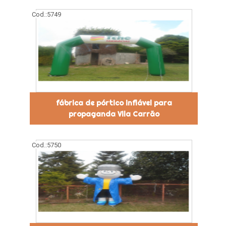
Cod.:
5749
fábrica de pórtico inflável para
propaganda Vila Carrão
Cod.:
5750