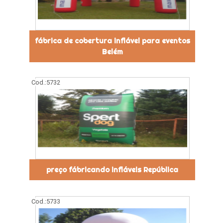
fábrica de cobertura inflável para eventos
Belém
Cod.:
5732
preço fábricando infláveis República
Cod.:
5733