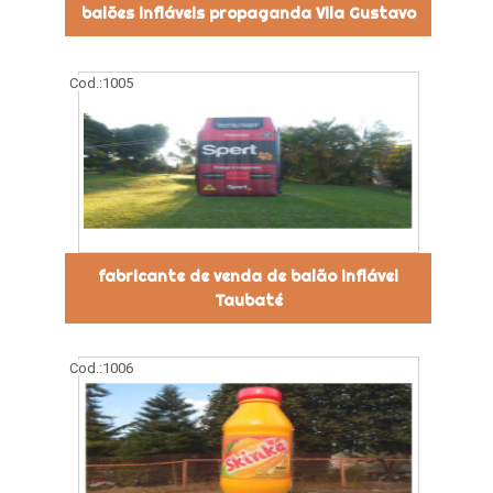
balões infláveis propaganda Vila Gustavo
Cod.:
1005
fabricante de venda de balão inflável
Taubaté
Cod.:
1006