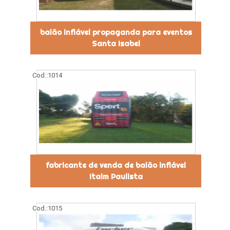
balão inflável propaganda para eventos
Santa Isabel
Cod.:
1014
fabricante de venda de balão inflável
Itaim Paulista
Cod.:
1015