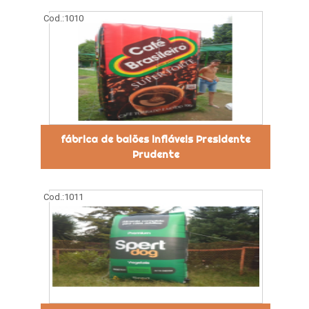
Cod.:
1010
fábrica de balões infláveis Presidente
Prudente
Cod.:
1011