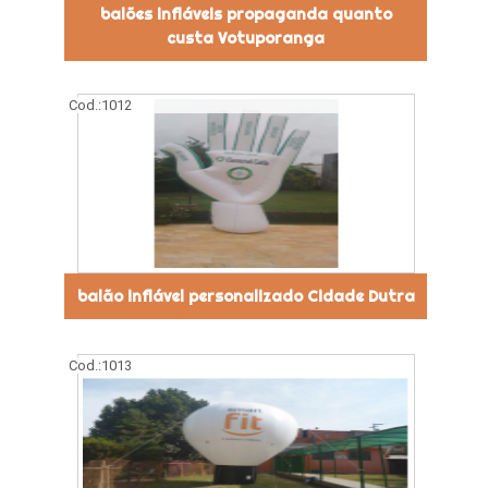
balões infláveis propaganda quanto
custa Votuporanga
Cod.:
1012
balão inflável personalizado Cidade Dutra
Cod.:
1013