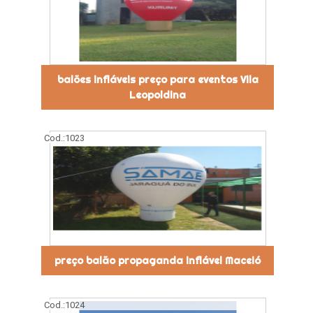
balões infláveis preço para eventos Vila
Leopoldina
Cod.:
1023
preço balão propaganda inflável Maceió
Cod.:
1024