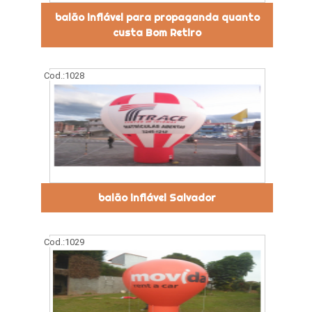
balão inflável para propaganda quanto
custa Bom Retiro
Cod.:
1028
balão inflável Salvador
Cod.:
1029