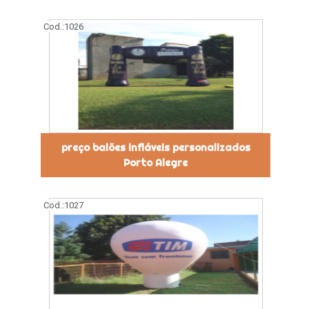
Cod.:
1026
preço balões infláveis personalizados
Porto Alegre
Cod.:
1027