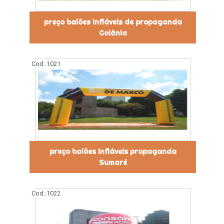
preço balões infláveis de propaganda
Goiânia
Cod.:
1021
preço balões infláveis propaganda
Sumaré
Cod.:
1022