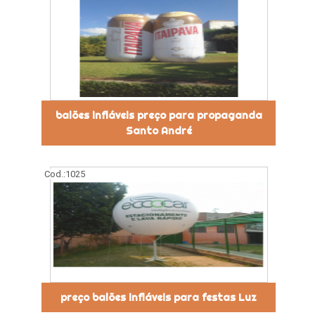
balões infláveis preço para propaganda
Santo André
Cod.:
1025
preço balões infláveis para festas Luz