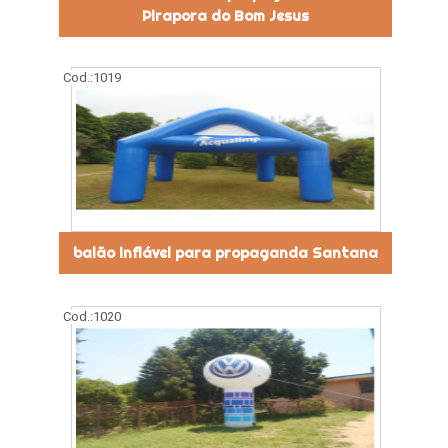
Pirapora do Bom Jesus
Cod.:
1019
balão inflável para propaganda Santana
Cod.:
1020