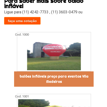
Para saber mais sobre balão
inflável
Ligue para
(11) 4242-7733
,
(11) 3603-0479
ou
faça uma cotação
Cod.:
1000
balões infláveis preço para eventos Vila
Medeiros
Cod.:
1001