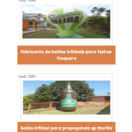
Cod.:
1040
fabricante de balões infláveis para festas
Itaquera
Cod.:
1041
balão inflável para propaganda sp Marília