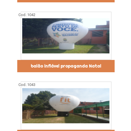
Cod.:
1042
balão inflável propaganda Natal
Cod.:
1043