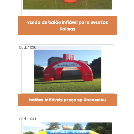
venda de balão inflável para eventos
Palmas
Cod.:
1030
balões infláveis preço sp Pacaembu
Cod.:
1031