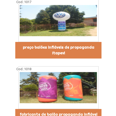
Cod.:
1017
preço balões infláveis de propaganda
Itapevi
Cod.:
1018
fabricante de balão propaganda inflável