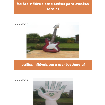
balões infláveis para festas para eventos
Jardins
Cod.:
1044
balões infláveis para eventos Jundiaí
Cod.:
1045