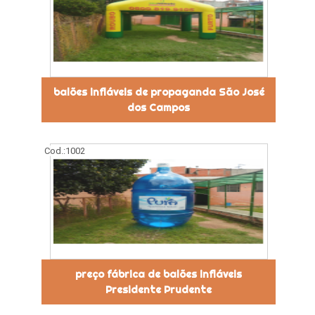
balões infláveis de propaganda São José
dos Campos
Cod.:
1002
preço fábrica de balões infláveis
Presidente Prudente