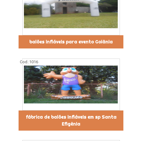
balões infláveis para evento Goiânia
Cod.:
1016
fábrica de balões infláveis em sp Santa
Efigênia