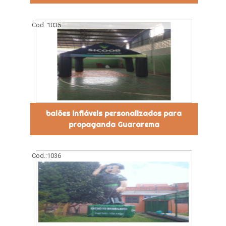
Cod.:
1035
balões infláveis personalizados para
propaganda Guararema
Cod.:
1036