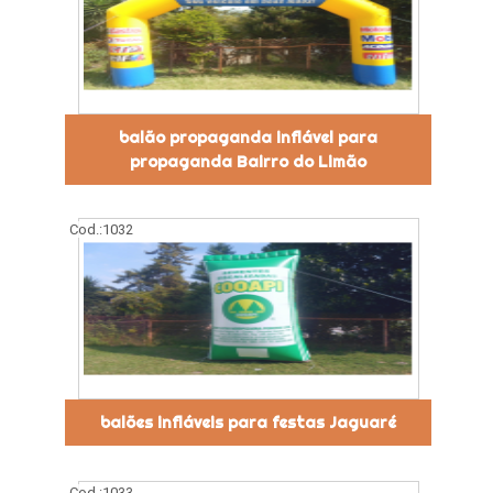
balão propaganda inflável para
propaganda Bairro do Limão
Cod.:
1032
balões infláveis para festas Jaguaré
Cod.:
1033