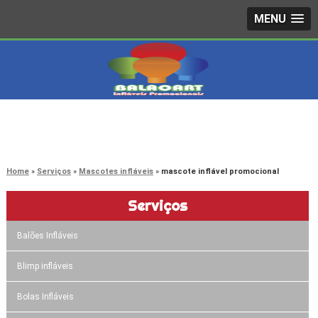
MENU
4242-7733
(11)
3603-0479
(11)
Home
Serviços
Mascotes infláveis
mascote inflável promocional
Serviços
Balões Infláveis
Blimp infláveis
Bolas Infláveis