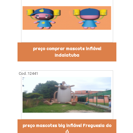
preço comprar mascote inflável
Indaiatuba
Cod.:
12441
preço mascotes big inflável Freguesia do
Ó