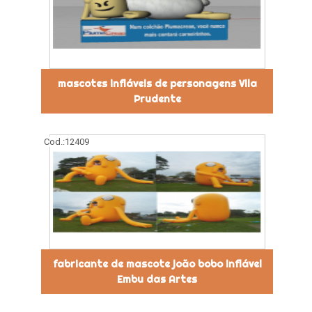
mascotes infláveis de personagens Vila
Prudente
Cod.:
12409
fabricante de mascote joão bobo inflável
Embu das Artes