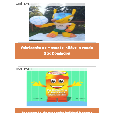
Cod.:
12410
fabricante de mascote inflável a venda
São Domingos
Cod.:
12411