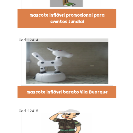
mascote inflável promocional para
eventos Jundiaí
Cod.:
12414
mascote inflável barato Vila Buarque
Cod.:
12415