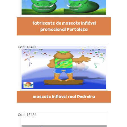
fabricante de mascote inflável
promocional Fortaleza
Cod.:
12423
mascote inflável real Pedreira
Cod.:
12424