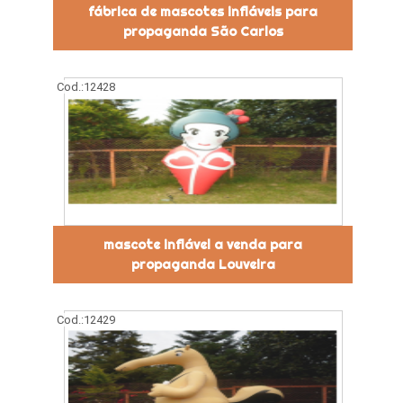
fábrica de mascotes infláveis para
propaganda São Carlos
Cod.:
12428
mascote inflável a venda para
propaganda Louveira
Cod.:
12429