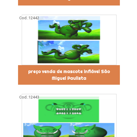
Cod.:
12442
preço venda de mascote inflável São
Miguel Paulista
Cod.:
12443