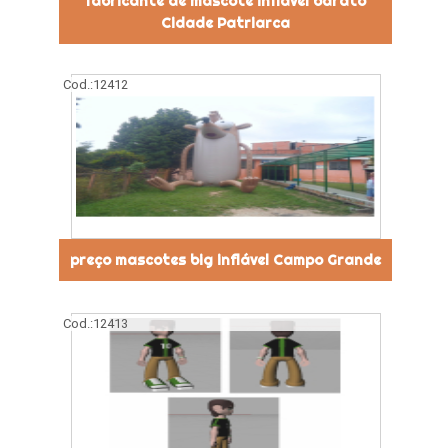
fabricante de mascote inflável barato
Cidade Patriarca
Cod.:
12412
preço mascotes big inflável Campo Grande
Cod.:
12413