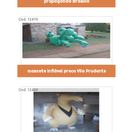
propaganda Brasília
Cod.:
12419
mascote inflável preco Vila Prudente
Cod.:
12420