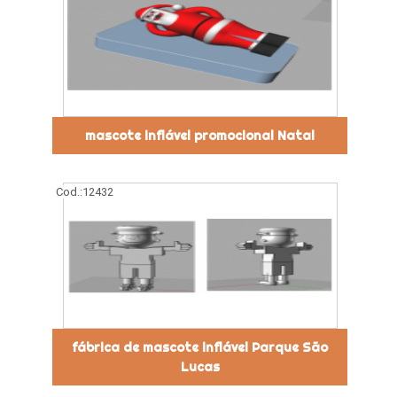
mascote inflável promocional Natal
Cod.:
12432
fábrica de mascote inflável Parque São
Lucas