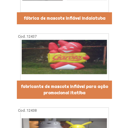
fábrica de mascote inflável Indaiatuba
Cod.:
12437
fabricante de mascote inflável para ação
promocional Itatiba
Cod.:
12438