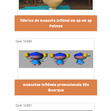
fábrica de mascote inflável em sp em sp
Palmas
Cod.:
12430
mascotes infláveis promocionais Vila
Buarque
Cod.:
12431