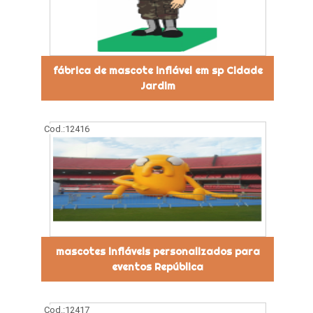
fábrica de mascote inflável em sp Cidade
Jardim
Cod.:
12416
mascotes infláveis personalizados para
eventos República
Cod.:
12417