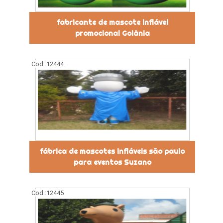
fabricante de mascote inflável
promocional Goiânia
Cod.:
12444
fábrica de mascotes infláveis são paulo
para eventos Suzano
Cod.:
12445