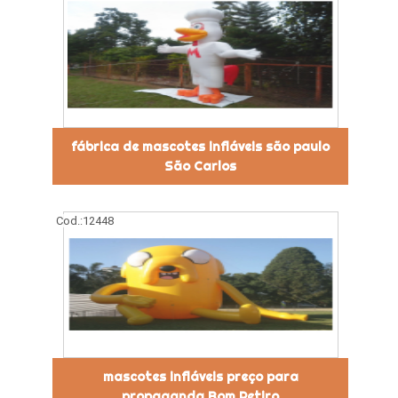
fábrica de mascotes infláveis são paulo
São Carlos
Cod.:
12448
mascotes infláveis preço para
propaganda Bom Retiro