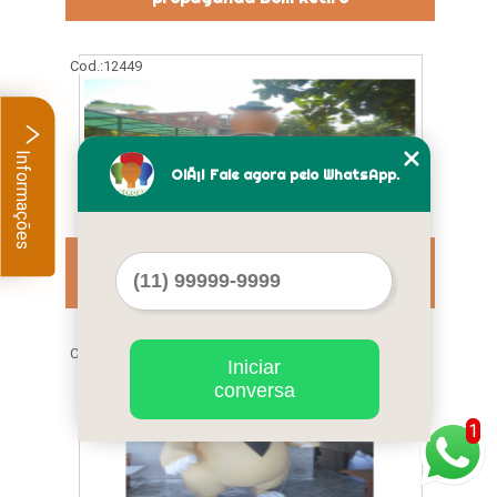
Cod.:
12449
Informações
OlÃ¡! Fale agora pelo WhatsApp.
fabricante de mascote inflável
Itaquaquecetuba
Cod.:
12450
Iniciar
conversa
1