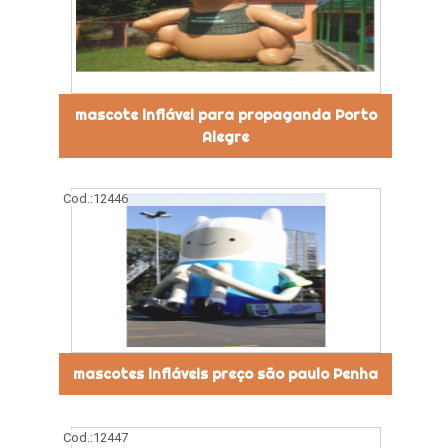
mascote inflável para propaganda Porto
Alegre
Cod.:
12446
mascotes infláveis preço são paulo Penha
Cod.:
12447