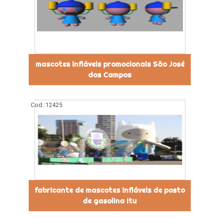
mascotes infláveis promocionais São José
dos Campos
Cod.:
12425
fabricante de mascotes infláveis de posto
de gasolina Itu