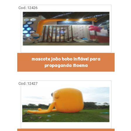
Cod.:
12426
mascote joão bobo inflável para
propaganda Moema
Cod.:
12427