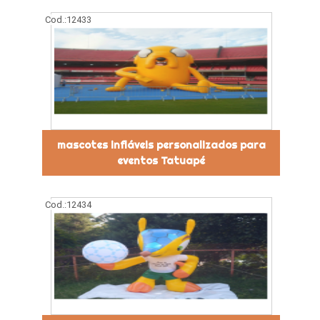
Cod.:
12433
mascotes infláveis personalizados para
eventos Tatuapé
Cod.:
12434