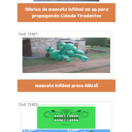
fábrica de mascote inflável em sp para
propaganda Cidade Tiradentes
Cod.:
12421
mascote inflável preco ARUJÁ
Cod.:
12422