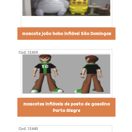
mascote joão bobo inflável São Domingos
Cod.:
12439
mascotes infláveis de posto de gasolina
Porto Alegre
Cod.:
12440