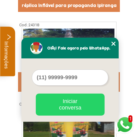
réplica inflável para propaganda Ipiranga
Cod.:
24318
Informações
OlÃ¡! Fale agora pelo WhatsApp.
fábrica de réplicas infláveis para
propaganda Jaraguá
Iniciar
Cod.:
24319
conversa
1