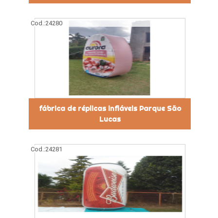
Cod.:
24280
fábrica de réplicas infláveis Parque São
Lucas
Cod.:
24281