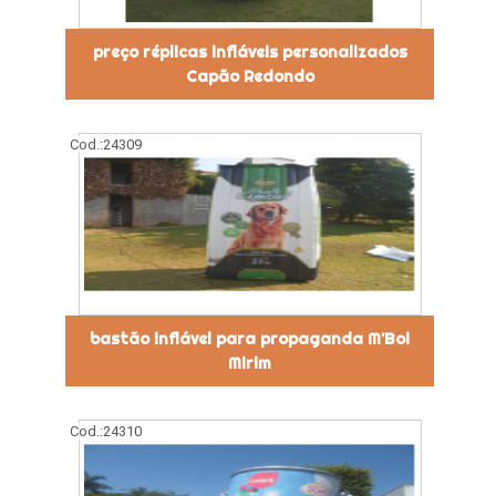
preço réplicas infláveis personalizados
Capão Redondo
Cod.:
24309
bastão inflável para propaganda M'Boi
Mirim
Cod.:
24310