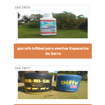
Cod.:
24316
garrafa inflável para eventos Itapecerica
da Serra
Cod.:
24317