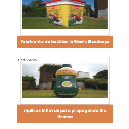
fabricante de bastões infláveis Mendonça
Cod.:
24295
replicas infláveis para propaganda Rio
Branco