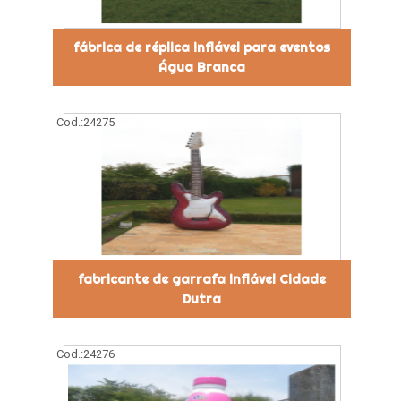
fábrica de réplica inflável para eventos
Água Branca
Cod.:
24275
fabricante de garrafa inflável Cidade
Dutra
Cod.:
24276