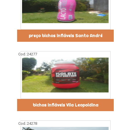
preço bichos infláveis Santo André
Cod.:
24277
bichos infláveis Vila Leopoldina
Cod.:
24278