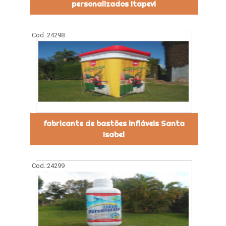
personalizados Itapevi
Cod.:
24298
fabricante de bastões infláveis Santa
Isabel
Cod.:
24299