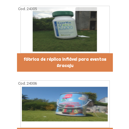
Cod.:
24305
fábrica de réplica inflável para eventos
Aracaju
Cod.:
24306