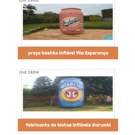
Cod.:
24303
preço bastão inflável Vila Esperança
Cod.:
24304
fabricante de bichos infláveis Morumbi