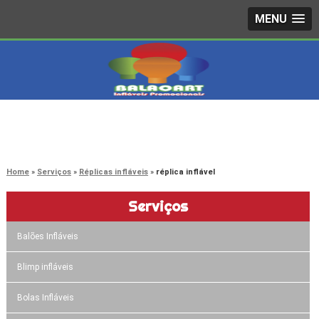
MENU
4242-7733
(11)
3603-0479
(11)
Home
Serviços
Réplicas infláveis
réplica inflável
Serviços
Balões Infláveis
Blimp infláveis
Bolas Infláveis