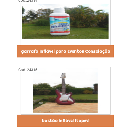
Cod.:
24314
garrafa inflável para eventos Consolação
Cod.:
24315
bastão inflável Itapevi