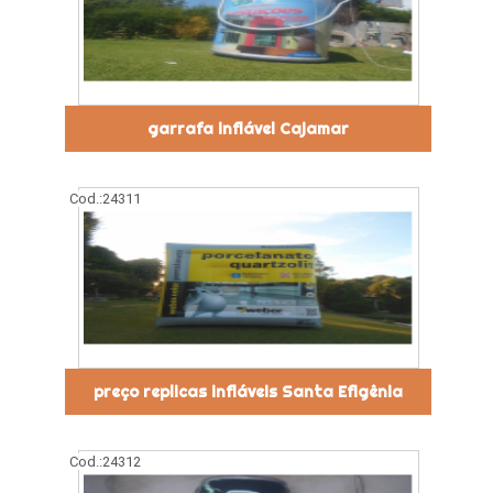
garrafa inflável Cajamar
Cod.:
24311
preço replicas infláveis Santa Efigênia
Cod.:
24312