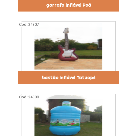
garrafa inflável Poá
Cod.:
24307
bastão inflável Tatuapé
Cod.:
24308