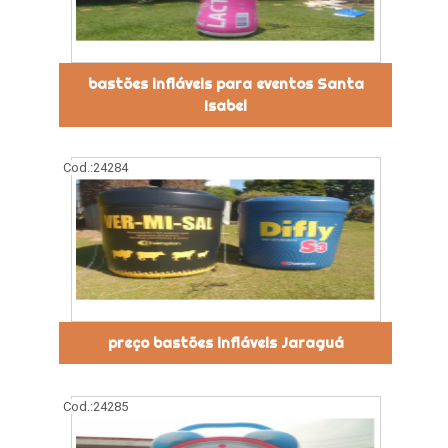
bastões infláveis para eventos Santa
Isabel
Cod.:
24284
preço bastões infláveis Jaraguá
Cod.:
24285