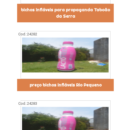
bichos infláveis para propaganda Taboão
da Serra
Cod.:
24282
preço bichos infláveis Rio Pequeno
Cod.:
24283