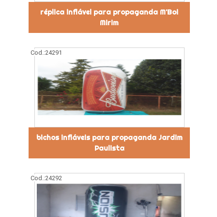
réplica inflável para propaganda M'Boi
Mirim
Cod.:
24291
bichos infláveis para propaganda Jardim
Paulista
Cod.:
24292