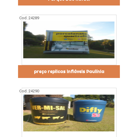
Cod.:
24289
preço replicas infláveis Paulínia
Cod.:
24290