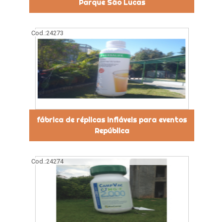
Parque São Lucas
Cod.:
24273
fábrica de réplicas infláveis para eventos
República
Cod.:
24274