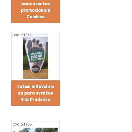
para eventos
promocionais
Caieiras
Cod.:
21362
totem inflável em
sp para eventos
Vila Prudente
Cod.:
21365