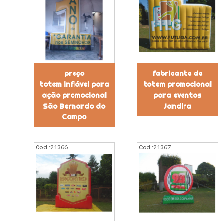
preço
fabricante de
totem inflável para
totem promocional
ação promocional
para eventos
São Bernardo do
Jandira
Campo
Cod.:
21366
Cod.:
21367