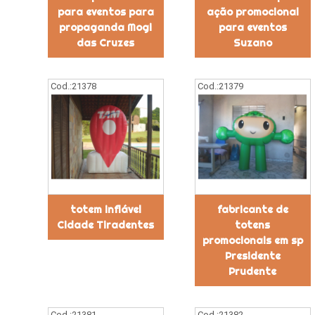
para eventos para
ação promocional
propaganda Mogi
para eventos
das Cruzes
Suzano
Cod.:
21378
Cod.:
21379
totem inflável
fabricante de
Cidade Tiradentes
totens
promocionais em sp
Presidente
Prudente
Cod.:
21381
Cod.:
21382