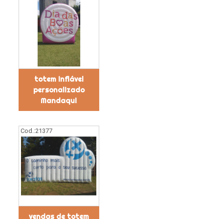
totem inflável
personalizado
Mandaqui
Cod.:
21377
vendas de totem