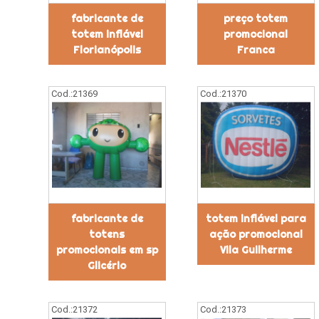
fabricante de
preço totem
totem inflável
promocional
Florianópolis
Franca
Cod.:
21369
Cod.:
21370
fabricante de
totem inflável para
totens
ação promocional
promocionais em sp
Vila Guilherme
Glicério
Cod.:
21372
Cod.:
21373