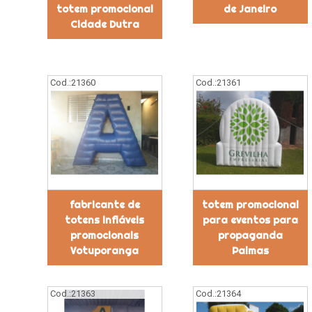
totem promocional
de Janeiro
Cidade Dutra
Cod.:
21360
Cod.:
21361
fabricante de
totem promocional
totens infláveis
para eventos para
promocionais
propaganda
Votuporanga
Palmas
Cod.:
21363
Cod.:
21364