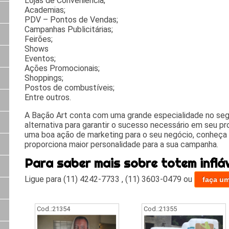
Lojas de Conveniência;
Academias;
PDV – Pontos de Vendas;
Campanhas Publicitárias;
Feirões;
Shows
Eventos;
Ações Promocionais;
Shoppings;
Postos de combustíveis;
Entre outros.
A Bação Art conta com uma grande especialidade no seg
alternativa para garantir o sucesso necessário em seu pr
uma boa ação de marketing para o seu negócio, conheça
proporciona maior personalidade para a sua campanha.
Para saber mais sobre totem inflá
Ligue para
(11) 4242-7733
,
(11) 3603-0479
ou
faça u
Cod.:
21354
Cod.:
21355