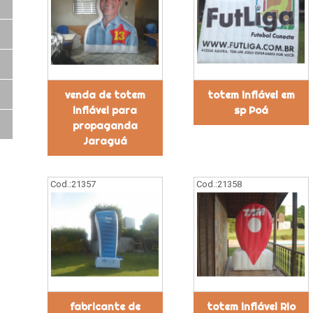
venda de totem
totem inflável em
inflável para
sp Poá
propaganda
Jaraguá
Cod.:
21357
Cod.:
21358
fabricante de
totem inflável Rio