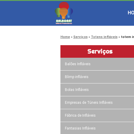
H
Home
Serviços
Totens infláveis
totem i
Serviços
Balões Infláveis
Blimp infláveis
Bolas Infláveis
Empresas de Túneis Infláveis
Fábrica de Infláveis
Fantasias Infláveis