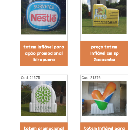
totem inflável para
preço totem
ação promocional
inflável em sp
Ibirapuera
Pacaembu
Cod.:
21375
Cod.:
21376
totem promocional
totem inflável para