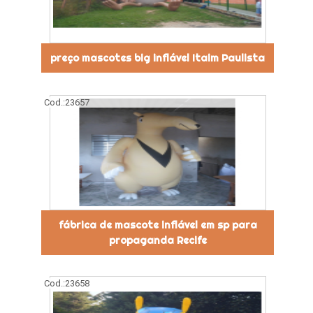
preço mascotes big inflável Itaim Paulista
Cod.:
23657
fábrica de mascote inflável em sp para
propaganda Recife
Cod.:
23658