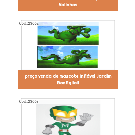
Valinhos
Cod.:
23662
preço venda de mascote inflável Jardim
Bonfiglioli
Cod.:
23663