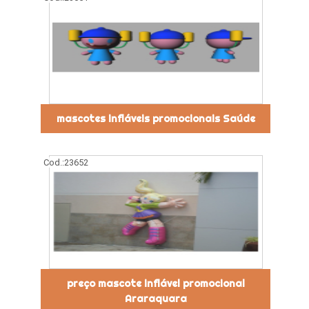
mascotes infláveis promocionais Saúde
Cod.:
23652
preço mascote inflável promocional
Araraquara