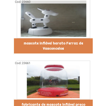
Cod.:
23660
mascote inflável barato Ferraz de
Vasconcelos
Cod.:
23661
fabricante de mascote inflável preco