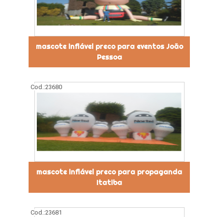
mascote inflável preco para eventos João
Pessoa
Cod.:
23680
mascote inflável preco para propaganda
Itatiba
Cod.:
23681