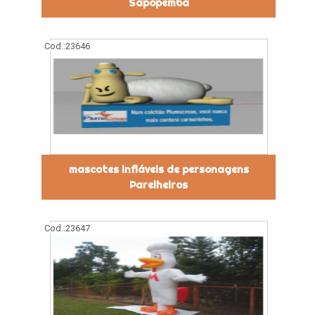
Sapopemba
Cod.:
23646
mascotes infláveis de personagens
Parelheiros
Cod.:
23647