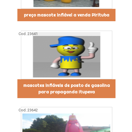
preço mascote inflável a venda Pirituba
Cod.:
23641
mascotes infláveis de posto de gasolina
para propaganda Itupeva
Cod.:
23642