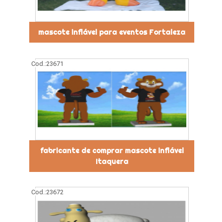
mascote inflável para eventos Fortaleza
Cod.:
23671
fabricante de comprar mascote inflável
Itaquera
Cod.:
23672