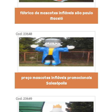
fábrica de mascotes infláveis são paulo
Maceió
Cod.:
23648
preço mascotes infláveis promocionais
Salesópolis
Cod.:
23649