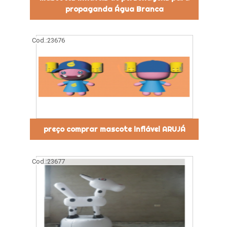
propaganda Água Branca
Cod.:
23676
preço comprar mascote inflável ARUJÁ
Cod.:
23677