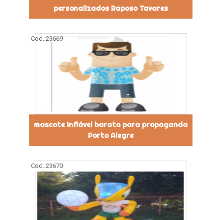
personalizados Raposo Tavares
Cod.:
23669
mascote inflável barato para propaganda
Porto Alegre
Cod.:
23670