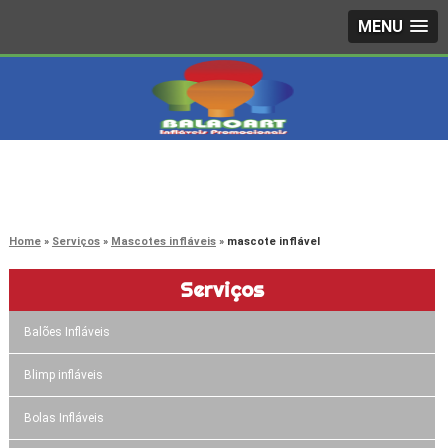
MENU
4242-7733
(11)
3603-0479
(11)
Home
Serviços
Mascotes infláveis
mascote inflável
Serviços
Balões Infláveis
Blimp infláveis
Bolas Infláveis