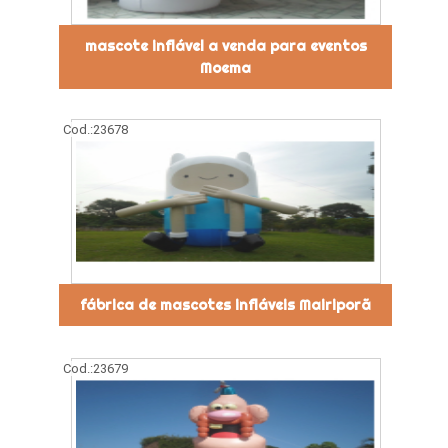
mascote inflável a venda para eventos
Moema
Cod.:
23678
fábrica de mascotes infláveis Mairiporã
Cod.:
23679