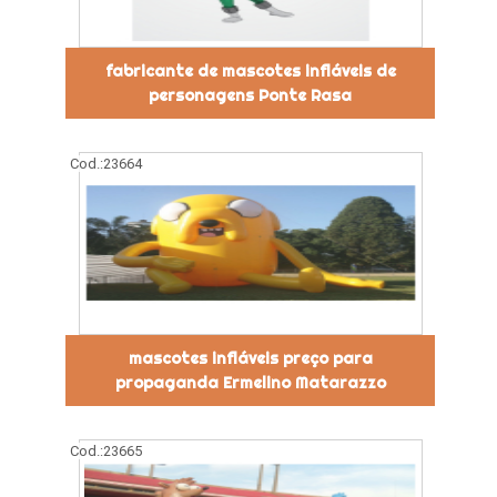
fabricante de mascotes infláveis de
personagens Ponte Rasa
Cod.:
23664
mascotes infláveis preço para
propaganda Ermelino Matarazzo
Cod.:
23665