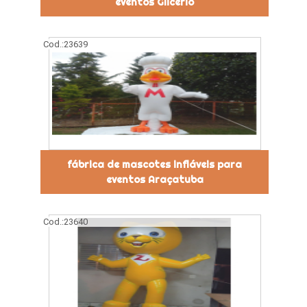
eventos Glicério
Cod.:
23639
fábrica de mascotes infláveis para
eventos Araçatuba
Cod.:
23640