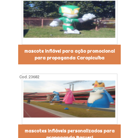
mascote inflável para ação promocional
para propaganda Carapicuíba
Cod.:
23682
mascotes infláveis personalizados para
propaganda Barueri