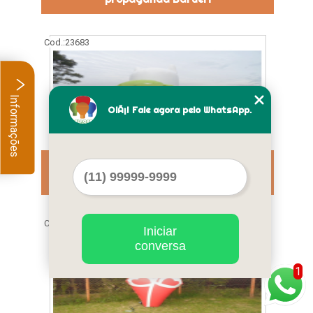
Cod.:
23683
Informações
OlÃ¡! Fale agora pelo WhatsApp.
preço fábrica de mascotes infláveis
Jaçanã
Cod.:
23684
Iniciar
conversa
1