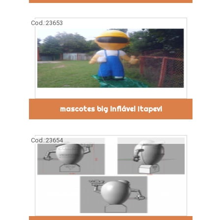
Cod.:
23653
mascotes big inflável Itapevi
Cod.:
23654