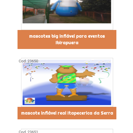
mascotes big inflável para eventos
Ibirapuera
Cod.:
23650
mascote inflável real Itapecerica da Serra
Cod.:
23651