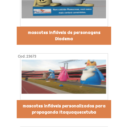
mascotes infláveis de personagens
Diadema
Cod.:
23673
mascotes infláveis personalizados para
propaganda Itaquaquecetuba