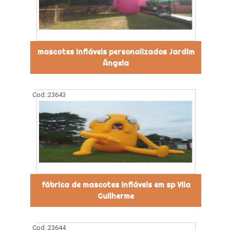
mascotes infláveis personalizados Jardim
Ângela
Cod.:
23643
fábrica de mascotes infláveis em sp Vila
Guilherme
Cod.:
23644