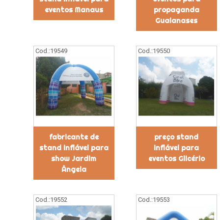
eventos Manaus
propaganda
Guaianases
Cod.:
19549
Cod.:
19550
fabricante de
preço stand
stand inflável para
inflável para
show Jardim
eventos Glicério
Ângela
Cod.:
19552
Cod.:
19553