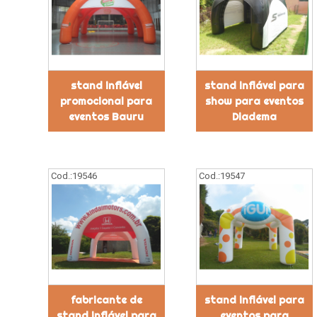
stand inflável
stand inflável para
promocional para
show para eventos
eventos Bauru
Diadema
Cod.:
19546
Cod.:
19547
fabricante de
stand inflável para
stand inflável para
eventos para