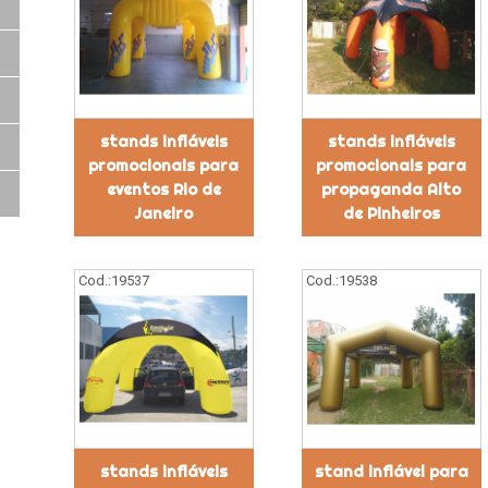
stands infláveis
stands infláveis
promocionais para
promocionais para
eventos Rio de
propaganda Alto
Janeiro
de Pinheiros
Cod.:
19537
Cod.:
19538
stands infláveis
stand inflável para