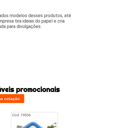
riados modelos desses produtos, até
presa tira ideias do papel e cria
da para divulgações.
áveis promocionais
ma cotação
Cod.:
19536