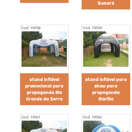
Sumaré
Cod.:
19558
Cod.:
19559
stand inflável
stand inflável para
promocional para
show para
propaganda Rio
propaganda
Grande da Serra
Marília
Cod.:
19561
Cod.:
19562