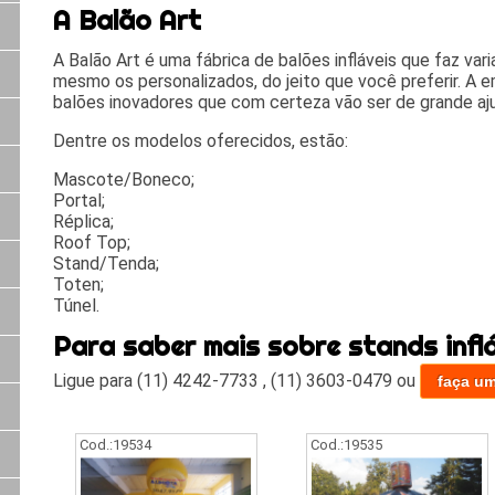
A Balão Art
A Balão Art é uma fábrica de balões infláveis que faz va
mesmo os personalizados, do jeito que você preferir. A em
balões inovadores que com certeza vão ser de grande aju
Dentre os modelos oferecidos, estão:
Mascote/Boneco;
Portal;
Réplica;
Roof Top;
Stand/Tenda;
Toten;
Túnel.
Para saber mais sobre stands infl
Ligue para
(11) 4242-7733
,
(11) 3603-0479
ou
faça u
Cod.:
19534
Cod.:
19535