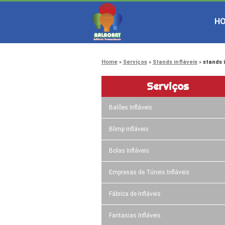
H
Home
Serviços
Stands infláveis
stands 
Serviços
Balões Infláveis
Blimp infláveis
Bolas Infláveis
Empresas de Túneis Infláveis
Fábrica de Infláveis
Fantasias Infláveis