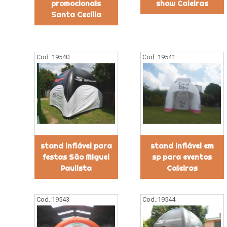
promocionais
show Caieiras
Santa Cecília
Cod.:
19540
Cod.:
19541
stand inflável para
stand inflável em
festas São Miguel
sp para eventos
Paulista
Caieiras
Cod.:
19543
Cod.:
19544