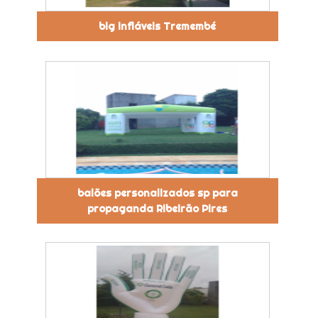
big infláveis Tremembé
balões personalizados sp para
propaganda Ribeirão Pires