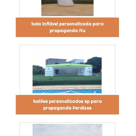
bola inflável personalizada para
propaganda Itu
balões personalizados sp para
propaganda Perdizes