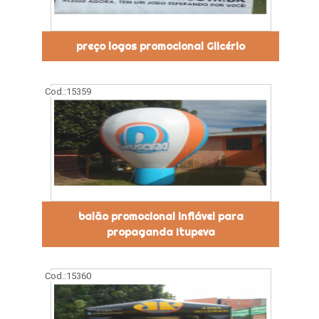
preço logos promocional Glicério
Cod.:
15359
balão promocional inflável para
propaganda Itupeva
Cod.:
15360