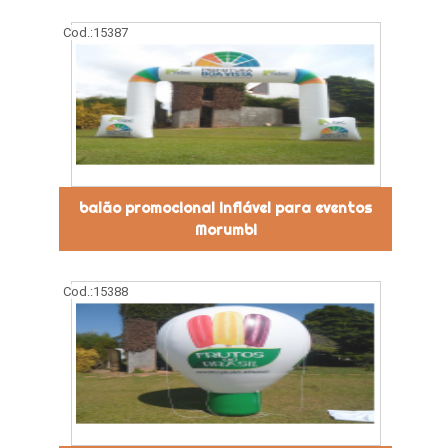
Cod.:
15387
balão promocional inflável para eventos
Morumbi
Cod.:
15388