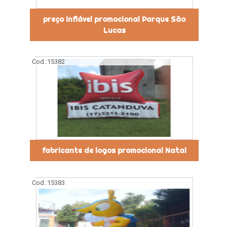
preço inflável promocional Parque São
Lucas
Cod.:
15382
fabricante de logos promocional Natal
Cod.:
15383