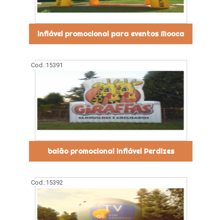
inflável promocional para eventos Mooca
Cod.:
15391
balão promocional inflável Perdizes
Cod.:
15392