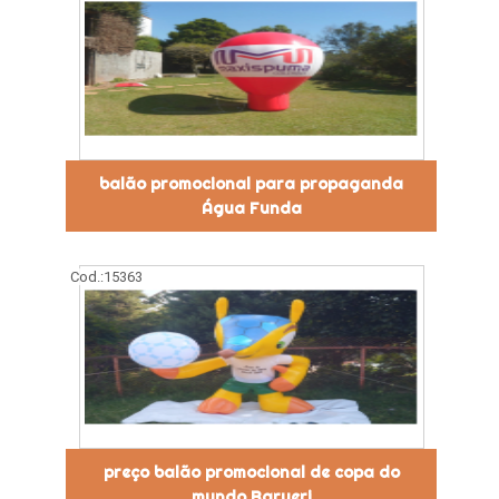
balão promocional para propaganda
Água Funda
Cod.:
15363
preço balão promocional de copa do
mundo Barueri