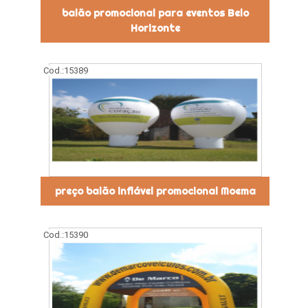
balão promocional para eventos Belo
Horizonte
Cod.:
15389
preço balão inflável promocional Moema
Cod.:
15390