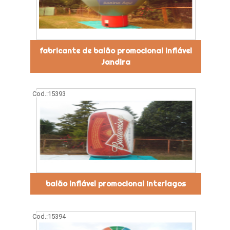
fabricante de balão promocional inflável
Jandira
Cod.:
15393
balão inflável promocional Interlagos
Cod.:
15394