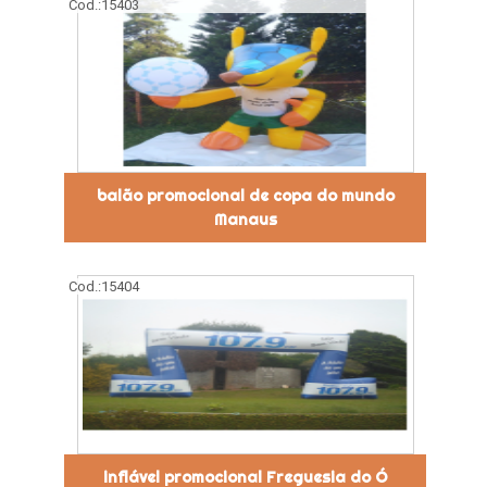
Cod.:
15403
balão promocional de copa do mundo
Manaus
Cod.:
15404
inflável promocional Freguesia do Ó