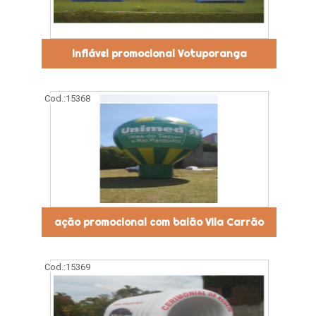
inflável promocional Votuporanga
Cod.:
15368
ação promocional com balão Vila Carrão
Cod.:
15369