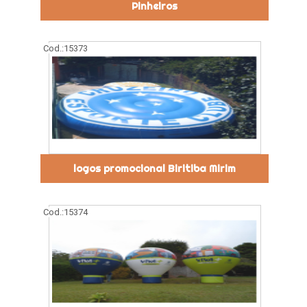
Pinheiros
Cod.:
15373
logos promocional Biritiba Mirim
Cod.:
15374