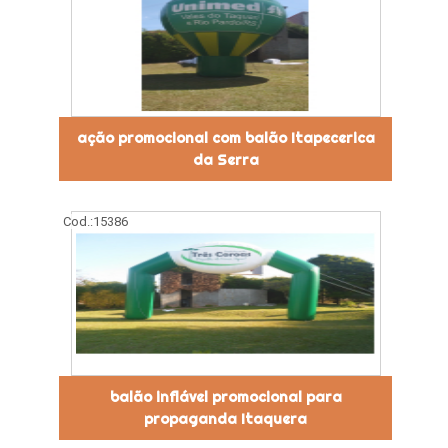
ação promocional com balão Itapecerica
da Serra
Cod.:
15386
balão inflável promocional para
propaganda Itaquera