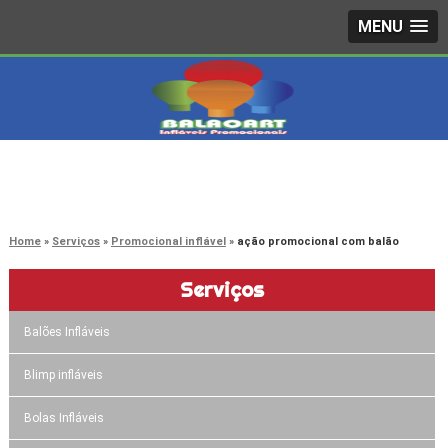
MENU
4242-7733
(11)
3603-0479
(11)
Home
Serviços
Promocional inflável
ação promocional com balão
Serviços
Balões Infláveis
Blimp infláveis
Bolas Infláveis