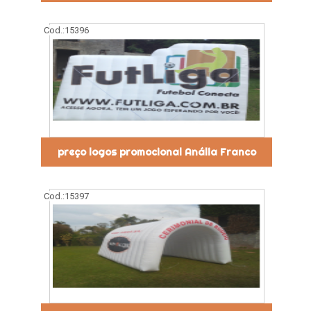
Cod.:
15396
preço logos promocional Anália Franco
Cod.:
15397