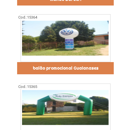
Cod.:
15364
balão promocional Guaianases
Cod.:
15365