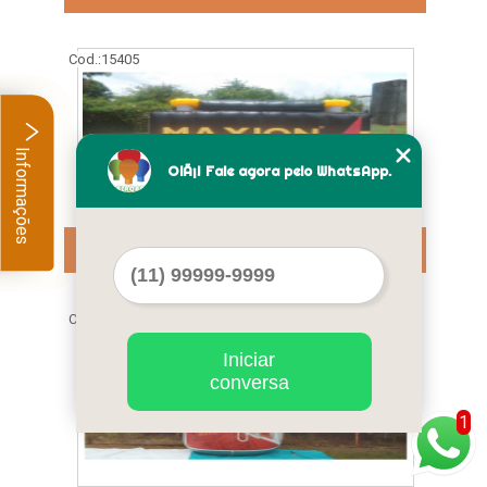
Cod.:
15405
Informações
OlÃ¡! Fale agora pelo WhatsApp.
preço inflável promocional Itaim Paulista
Cod.:
15406
Iniciar
conversa
1