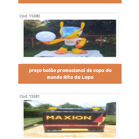
Cod.:
15380
preço balão promocional de copa do
mundo Alto da Lapa
Cod.:
15381