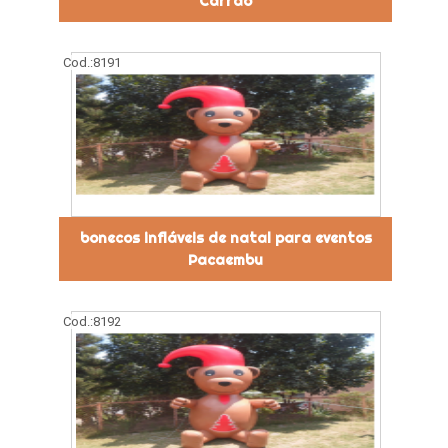
Carrão
Cod.:
8191
bonecos infláveis de natal para eventos
Pacaembu
Cod.:
8192