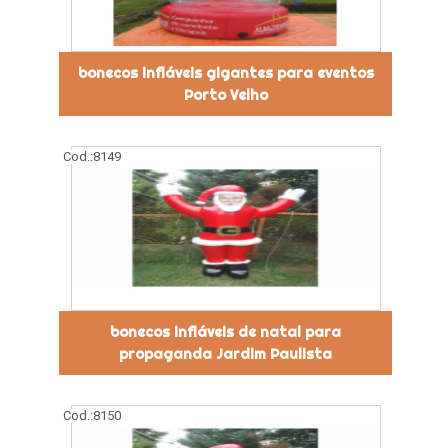
bonecos infláveis gigantes para eventos
Porto Velho
Cod.:
8149
bonecos infláveis de natal para
propaganda Jardim Paulista
Cod.:
8150