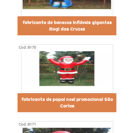
fabricante de bonecos infláveis gigantes
Mogi das Cruzes
Cod.:
8170
fabricante de papai noel promocional São
Carlos
Cod.:
8171