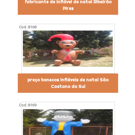
fabricante de inflável de natal Ribeirão
Pires
Cod.:
8168
preço bonecos infláveis de natal São
Caetano do Sul
Cod.:
8169