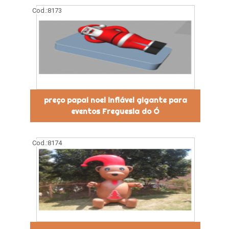
Cod.:
8173
preço papai noel inflável gigante para
eventos Freguesia do Ó
Cod.:
8174