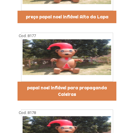
preço papai noel inflável Alto da Lapa
Cod.:
8177
papai noel inflável para propaganda
Caieiras
Cod.:
8178