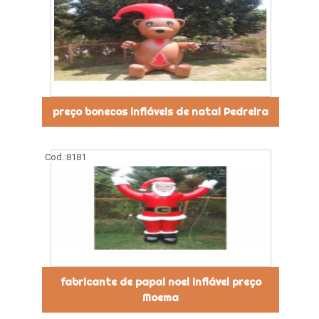
preço bonecos infláveis de natal Pedreira
Cod.:
8181
fabricante de papai noel inflável preço
Moema