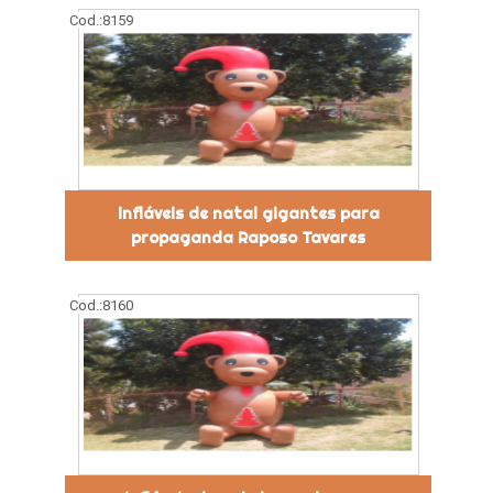
Cod.:
8159
infláveis de natal gigantes para
propaganda Raposo Tavares
Cod.:
8160