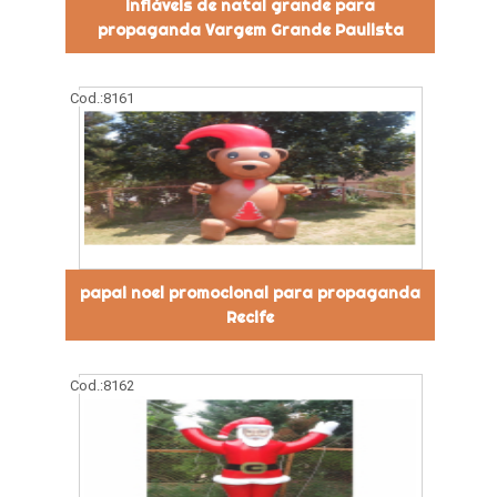
infláveis de natal grande para
propaganda Vargem Grande Paulista
Cod.:
8161
papai noel promocional para propaganda
Recife
Cod.:
8162