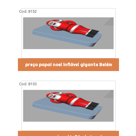
Cod.:
8152
preço papai noel inflável gigante Belém
Cod.:
8153