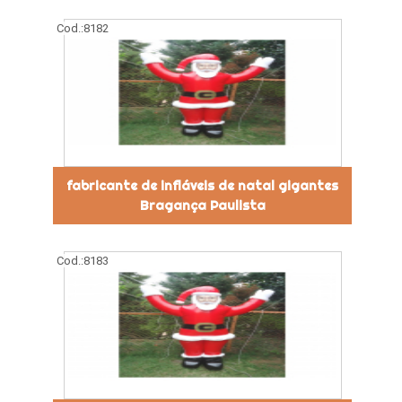
Cod.:
8182
fabricante de infláveis de natal gigantes
Bragança Paulista
Cod.:
8183