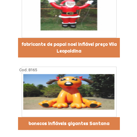
fabricante de papai noel inflável preço Vila
Leopoldina
Cod.:
8165
bonecos infláveis gigantes Santana