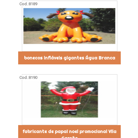
Cod.:
8189
bonecos infláveis gigantes Água Branca
Cod.:
8190
fabricante de papai noel promocional Vila