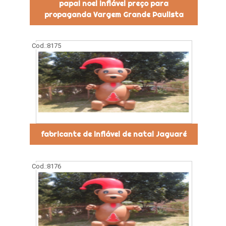
papai noel inflável preço para
propaganda Vargem Grande Paulista
Cod.:
8175
fabricante de inflável de natal Jaguaré
Cod.:
8176