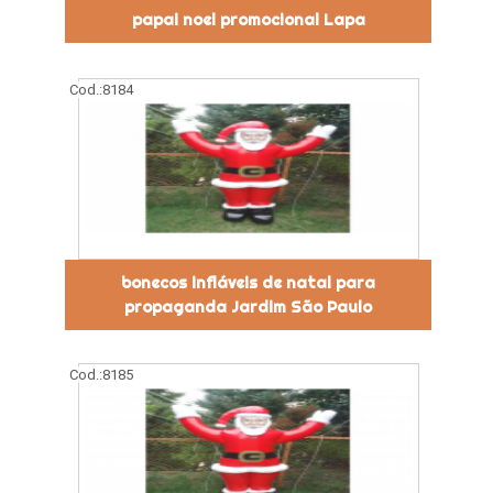
papai noel promocional Lapa
Cod.:
8184
bonecos infláveis de natal para
propaganda Jardim São Paulo
Cod.:
8185