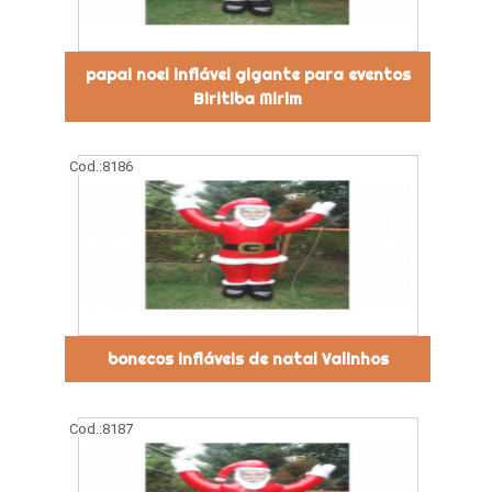
papai noel inflável gigante para eventos
Biritiba Mirim
Cod.:
8186
bonecos infláveis de natal Valinhos
Cod.:
8187