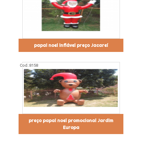
papai noel inflável preço Jacareí
Cod.:
8158
preço papai noel promocional Jardim
Europa