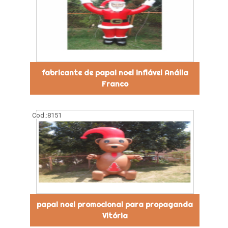
fabricante de papai noel inflável Anália
Franco
Cod.:
8151
papai noel promocional para propaganda
Vitória