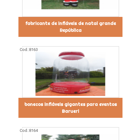
fabricante de infláveis de natal grande
República
Cod.:
8163
bonecos infláveis gigantes para eventos
Barueri
Cod.:
8164