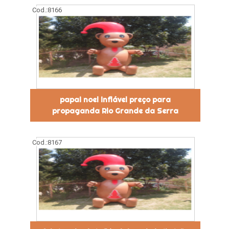
Cod.:
8166
papai noel inflável preço para
propaganda Rio Grande da Serra
Cod.:
8167