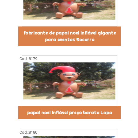
fabricante de papai noel inflável gigante
para eventos Socorro
Cod.:
8179
papai noel inflável preço barato Lapa
Cod.:
8180