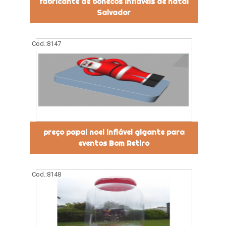
fabricante de bonecos infláveis de natal
Salvador
Cod.:
8147
preço papai noel inflável gigante para
eventos Bom Retiro
Cod.:
8148