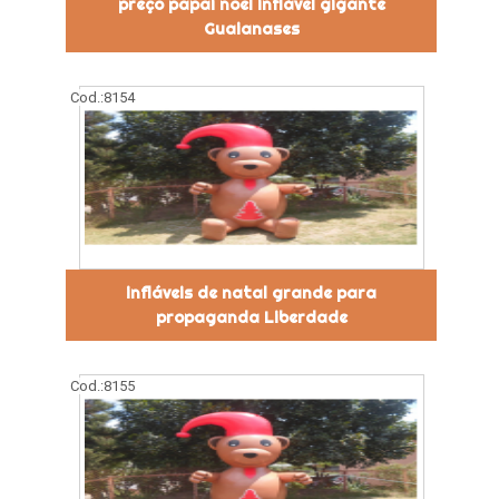
preço papai noel inflável gigante
Guaianases
Cod.:
8154
infláveis de natal grande para
propaganda Liberdade
Cod.:
8155