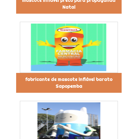
mascote inflável preco para propaganda
Natal
fabricante de mascote inflável barato
Sapopemba