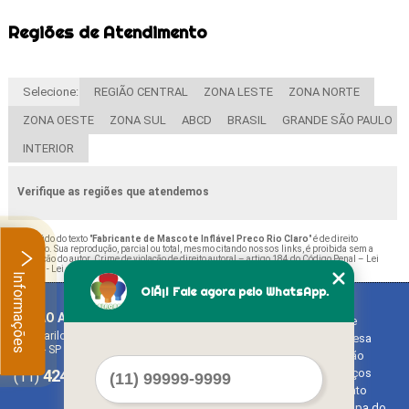
Regiões de Atendimento
Selecione:
REGIÃO CENTRAL
ZONA LESTE
ZONA NORTE
ZONA OESTE
ZONA SUL
ABCD
BRASIL
GRANDE SÃO PAULO
INTERIOR
Verifique as regiões que atendemos
O conteúdo do texto "
Fabricante de Mascote Inflável Preco Rio Claro
" é de direito
reservado. Sua reprodução, parcial ou total, mesmo citando nossos links, é proibida sem a
autorização do autor. Crime de violação de direito autoral – artigo 184 do Código Penal –
Lei
9610/98 - Lei de direitos autorais
.
Informações
OlÃ¡! Fale agora pelo WhatsApp.
BALAO ART
Home
Rua Bariloche, 1300 - Chácara Tropical (Caucaia do Alto)
Empresa
Cotia - SP - CEP: 06726-270
Missão
4242-7733
3603-0479
Serviços
(11)
(11)
Contato
Mapa do