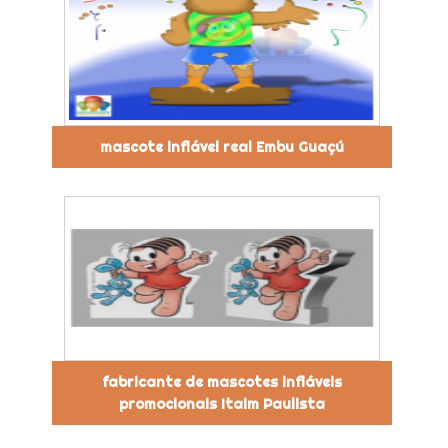
mascote inflável real Embu Guaçú
fabricante de mascotes infláveis
promocionais Itaim Paulista