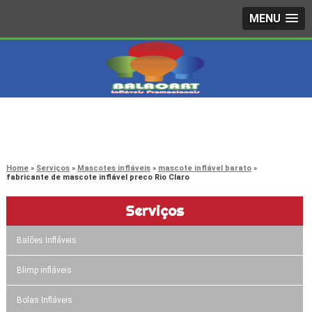
MENU
4242-7733
(11)
3603-0479
(11)
Home
Serviços
Mascotes infláveis
mascote inflável barato
fabricante de mascote inflável preco Rio Claro
Serviços
Balões Infláveis
Blimp infláveis
Bolas Infláveis