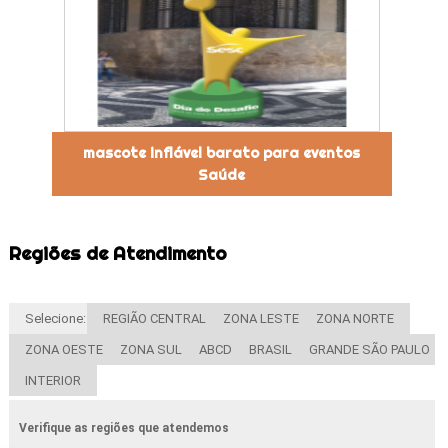
mascote inflável barato para eventos
Saúde
Regiões de Atendimento
Selecione:
REGIÃO CENTRAL
ZONA LESTE
ZONA NORTE
ZONA OESTE
ZONA SUL
ABCD
BRASIL
GRANDE SÃO PAULO
INTERIOR
Verifique as regiões que atendemos