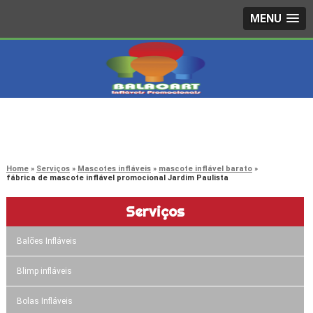
MENU
4242-7733
(11)
3603-0479
(11)
Home
Serviços
Mascotes infláveis
mascote inflável barato
fábrica de mascote inflável promocional Jardim Paulista
Serviços
Balões Infláveis
Blimp infláveis
Bolas Infláveis