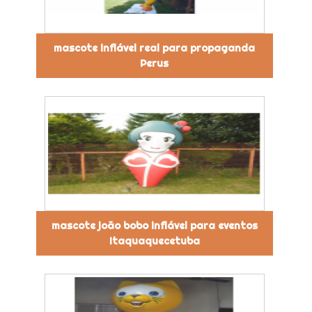
mascote inflável real para propaganda
Perus
mascote joão bobo inflável para eventos
Itaquaquecetuba