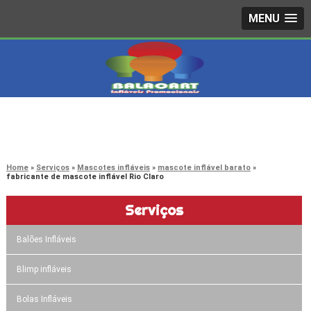
MENU
4242-7733
(11)
3603-0479
(11)
Home
Serviços
Mascotes infláveis
mascote inflável barato
fabricante de mascote inflável Rio Claro
Serviços
Balões Infláveis
Blimp infláveis
Bolas Infláveis