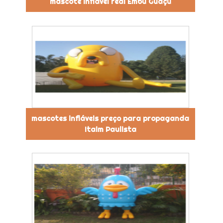
mascote inflável real Embu Guaçú
mascotes infláveis preço para propaganda
Itaim Paulista