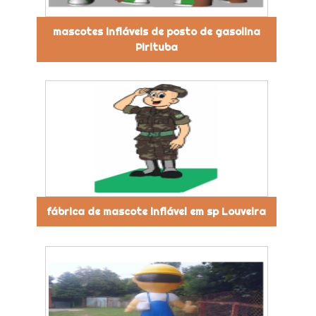
mascotes infláveis de posto de gasolina
Pirituba
fábrica de mascote inflável em sp Louveira