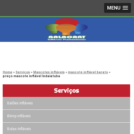
MENU
4242-7733
(11)
3603-0479
(11)
Home
Serviços
Mascotes infláveis
mascote inflável barato
preço mascote inflável Indaiatuba
Serviços
Balões Infláveis
Blimp infláveis
Bolas Infláveis