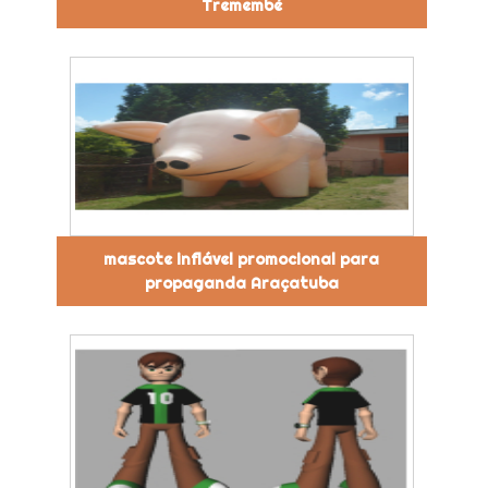
Tremembé
mascote inflável promocional para
propaganda Araçatuba