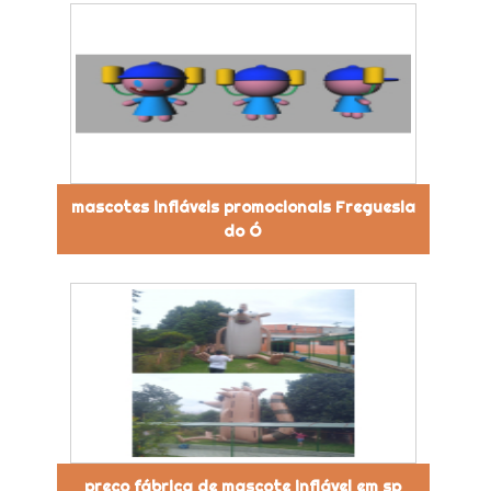
mascotes infláveis promocionais Freguesia
do Ó
preço fábrica de mascote inflável em sp