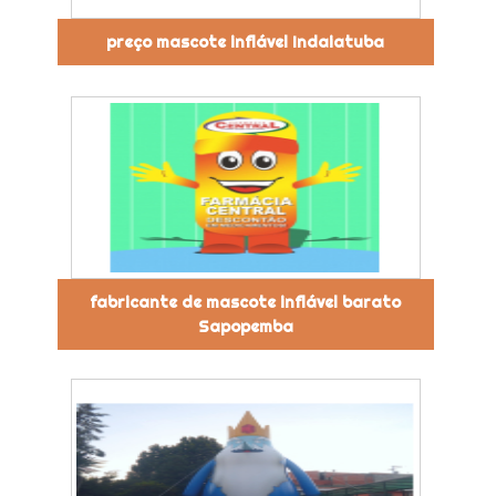
preço mascote inflável Indaiatuba
fabricante de mascote inflável barato
Sapopemba