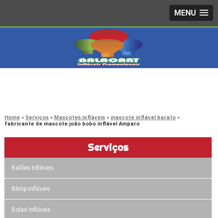
MENU
4242-7733
(11)
3603-0479
(11)
Home
Serviços
Mascotes infláveis
mascote inflável barato
fabricante de mascote joão bobo inflável Amparo
Serviços
Balões Infláveis
Blimp infláveis
Bolas Infláveis