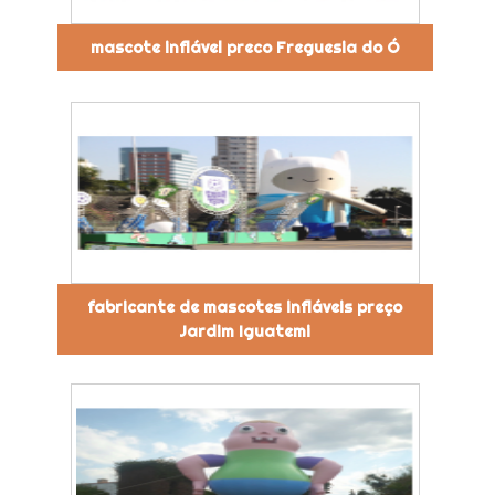
mascote inflável preco Freguesia do Ó
fabricante de mascotes infláveis preço
Jardim Iguatemi