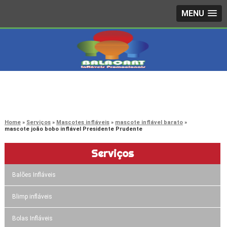
MENU
4242-7733
(11)
3603-0479
(11)
Home
Serviços
Mascotes infláveis
mascote inflável barato
mascote joão bobo inflável Presidente Prudente
Serviços
Balões Infláveis
Blimp infláveis
Bolas Infláveis