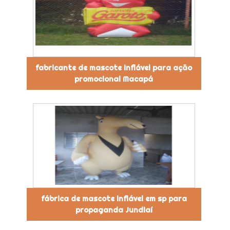
fabricante de mascote inflável para ação
promocional Macapá
fábrica de mascote inflável em sp para
propaganda Jundiaí