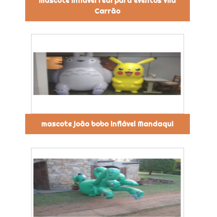
mascote inflável real para eventos Vila
Carrão
mascote joão bobo inflável Mandaqui