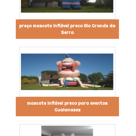
preço mascote inflável preco Rio Grande da
Serra
mascote inflável preco para eventos
Guaianases