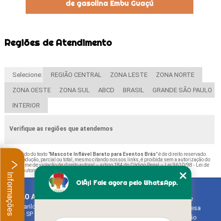
de gasolina Embu Guaçú
Regiões de Atendimento
Selecione:
REGIÃO CENTRAL
ZONA LESTE
ZONA NORTE
ZONA OESTE
ZONA SUL
ABCD
BRASIL
GRANDE SÃO PAULO
INTERIOR
Verifique as regiões que atendemos
O conteúdo do texto "
Mascote Inflável Barato para Eventos Brás
" é de direito reservado.
Sua reprodução, parcial ou total, mesmo citando nossos links, é proibida sem a autorização do
autor. Crime de violação de direito autoral – artigo 184 do Código Penal –
Lei 9610/98 - Lei de
direitos autorais
.
Informações
OlÃ¡! Fale agora pelo WhatsApp.
BALAO ART
Home
Rua Bariloche, 1300 - Chácara Tropical (Caucaia do Alto)
Empresa
Cotia - SP - CEP: 06726-270
Missão