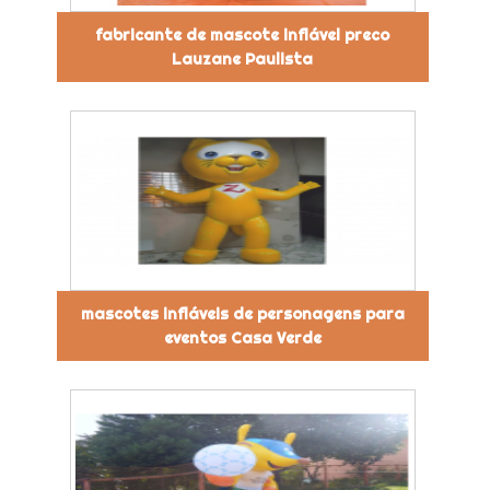
fabricante de mascote inflável preco
Lauzane Paulista
mascotes infláveis de personagens para
eventos Casa Verde