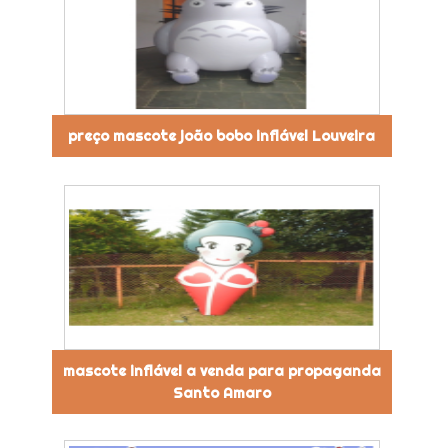
preço mascote joão bobo inflável Louveira
mascote inflável a venda para propaganda
Santo Amaro