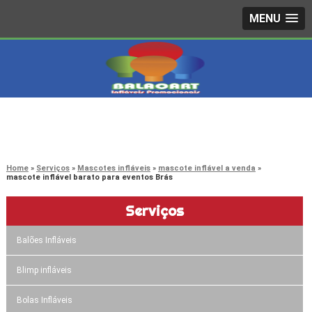
MENU
4242-7733
(11)
3603-0479
(11)
Home
Serviços
Mascotes infláveis
mascote inflável a venda
mascote inflável barato para eventos Brás
Serviços
Balões Infláveis
Blimp infláveis
Bolas Infláveis