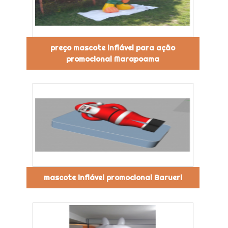
preço mascote inflável para ação
promocional Marapoama
mascote inflável promocional Barueri