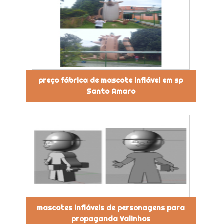
preço fábrica de mascote inflável em sp
Santo Amaro
mascotes infláveis de personagens para
propaganda Valinhos