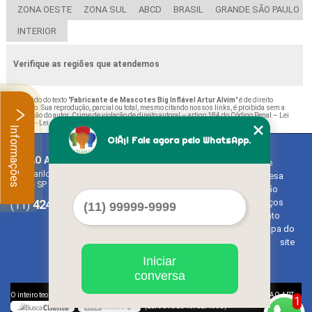
ZONA OESTE
ZONA SUL
ABCD
BRASIL
GRANDE SÃO PAULO
INTERIOR
Verifique as regiões que atendemos
O conteúdo do texto "
Fabricante de Mascotes Big Inflável Artur Alvim
" é de direito
reservado. Sua reprodução, parcial ou total, mesmo citando nossos links, é proibida sem a
autorização do autor. Crime de violação de direito autoral – artigo 184 do Código Penal –
Lei
9610/98 - Lei de direitos autorais
.
Informações
OlÃ¡! Fale agora pelo WhatsApp.
BALAO ART
Home
Rua Bariloche, 1300 - Chácara Tropical (Caucaia do Alto)
Empresa
Cotia - SP - CEP: 06726-270
Missão
4242-7733
3603-0479
Serviços
(11)
(11)
Contato
Mapa do
site
Iniciar
conversa
©
O inteiro teor deste site está sujeito à proteção de direitos autorais. Copyright
BALAO ART
1
(Lei 9610 de 19/02/1998)