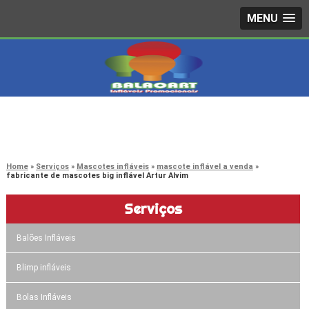
MENU
4242-7733
(11)
3603-0479
(11)
Home
Serviços
Mascotes infláveis
mascote inflável a venda
fabricante de mascotes big inflável Artur Alvim
Serviços
Balões Infláveis
Blimp infláveis
Bolas Infláveis