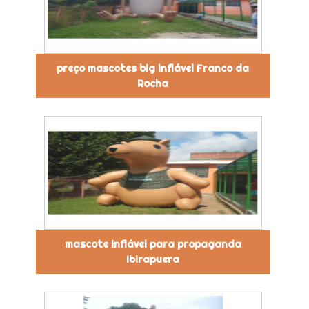
preço mascotes big inflável Franco da
Rocha
mascote inflável para propaganda
Ibirapuera