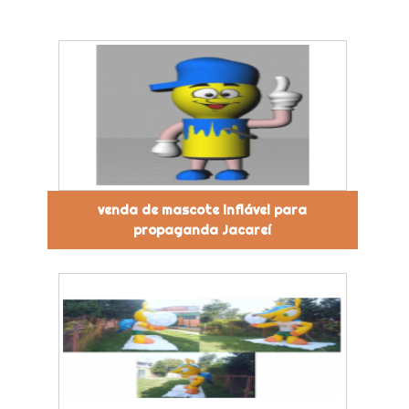
venda de mascote inflável para
propaganda Jacareí