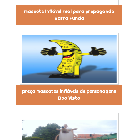
mascote inflável real para propaganda
Barra Funda
preço mascotes infláveis de personagens
Boa Vista