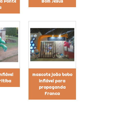
a Ponte
Bom Jesus
a
nflável
mascote joão bobo
ritiba
inflável para
propaganda
Franca