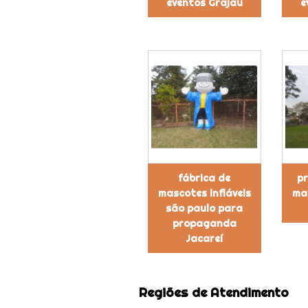
eventos Grajau
e
fábrica de
pr
mascotes infláveis
mas
são paulo para
propaganda
Jacareí
Regiões de Atendimento