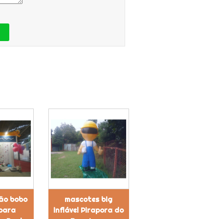
ão bobo
mascotes big
 para
inflável Pirapora do