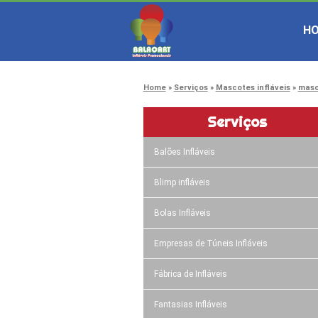
H
Home
Serviços
Mascotes infláveis
masc
Serviços
Balões Infláveis
Blimp infláveis
Bolas Infláveis
Empresas de Túneis Infláveis
Fábrica de Infláveis
Fantasias Infláveis