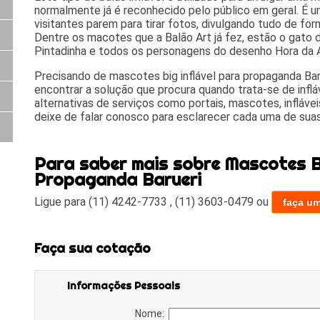
normalmente já é reconhecido pelo público em geral. É u
visitantes parem para tirar fotos, divulgando tudo de for
Dentre os macotes que a Balão Art já fez, estão o gato da
Pintadinha e todos os personagens do desenho Hora da 
Precisando de mascotes big inflável para propaganda Baru
encontrar a solução que procura quando trata-se de infláv
alternativas de serviços como portais, mascotes, inflávei
deixe de falar conosco para esclarecer cada uma de suas
Para saber mais sobre Mascotes Bi
Propaganda Barueri
Ligue para
(11) 4242-7733
,
(11) 3603-0479
ou
faça u
Faça sua cotação
Informações Pessoais
Nome: