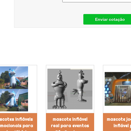
Enviar cotação
cotes infláveis
mascote inflável
mascote jo
mocionais para
real para eventos
inflável