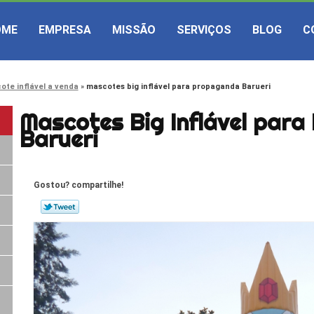
OME
EMPRESA
MISSÃO
SERVIÇOS
BLOG
C
ote inflável a venda
mascotes big inflável para propaganda Barueri
Mascotes Big Inflável par
Barueri
Gostou? compartilhe!