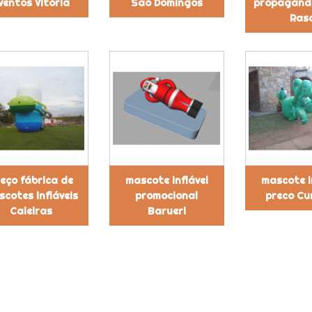
ventos Vitória
São Domingos
propagand
Ras
eço fábrica de
mascote inflável
mascote i
cotes infláveis
promocional
preco Cu
Caieiras
Barueri