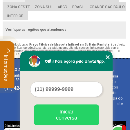
ZONA OESTE
ZONA SUL
ABCD
BRASIL
GRANDE SÃO PAULO
INTERIOR
Verifique as regiões que atendemos
O conteúdo do texto "
Preço Fábrica de Mascote Inflável em Sp Itaim Paulista
" é de direito
reservado. Sua reprodução, parcial ou total, mesmo citando nossos links, é proibida sem a
autorização do autor. Crime de violação de direito autoral – artigo 184 do Código Penal –
Lei
9610/98 - Lei de direitos autorais
.
Informações
OlÃ¡! Fale agora pelo WhatsApp.
BALAO ART
Home
Rua Bariloche, 1300 - Chácara Tropical (Caucaia do Alto)
Empresa
Cotia - SP - CEP: 06726-270
Missão
4242-7733
3603-0479
Serviços
(11)
(11)
Contato
Mapa do
site
Iniciar
conversa
©
O inteiro teor deste site está sujeito à proteção de direitos autorais. Copyright
BALAO ART
1