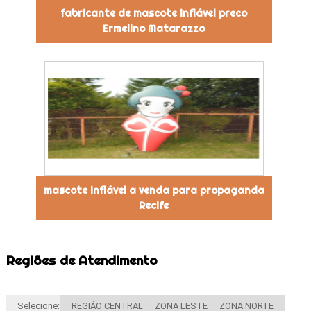
fabricante de mascote inflável preco
Ermelino Matarazzo
mascote inflável a venda para propaganda
Recife
Regiões de Atendimento
Selecione:
REGIÃO CENTRAL
ZONA LESTE
ZONA NORTE