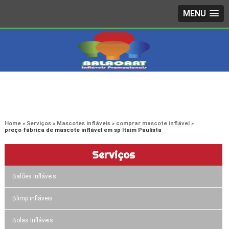
MENU
4242-7733
(11)
3603-0479
(11)
Home
Serviços
Mascotes infláveis
comprar mascote inflável
preço fábrica de mascote inflável em sp Itaim Paulista
Serviços
Balões Infláveis
Blimp infláveis
Bolas Infláveis