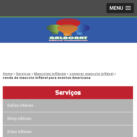
MENU
4242-7733
(11)
3603-0479
(11)
Home
Serviços
Mascotes infláveis
comprar mascote inflável
venda de mascote inflável para eventos Americana
Serviços
Balões Infláveis
Blimp infláveis
Bolas Infláveis