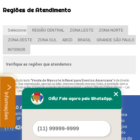
Regiões de Atendimento
Selecione:
REGIÃO CENTRAL
ZONA LESTE
ZONA NORTE
ZONA OESTE
ZONA SUL
ABCD
BRASIL
GRANDE SÃO PAULO
INTERIOR
Verifique as regiões que atendemos
O conteúdo do texto "
Venda de Mascote Inflável para Eventos Americana
" é de direito
reservado. Sua reprodução, parcial ou total, mesmo citando nossos links, é proibida sem a
autorização do autor. Crime de violação de direito autoral – artigo 184 do Código Penal –
Lei
9610/98 - Lei de direitos autorais
.
Informações
OlÃ¡! Fale agora pelo WhatsApp.
BALAO ART
Home
Rua Bariloche, 1300 - Chácara Tropical (Caucaia do Alto)
Empresa
Cotia - SP - CEP: 06726-270
Missão
4242-7733
3603-0479
Serviços
(11)
(11)
Contato
Mapa do