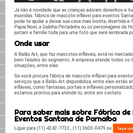
Já não é novidade que as crianças adoram desenhos e tud
inseridas. fábrica de mascote inflável para eventos Santa
pode te ajudar a deixar sua casa mais bonita, divertida e 
Papai Noel, a Galinha Pintadinha ou os personagens da Ho
juntam a família toda para uma foto que será lembrada p
Onde usar
A Balão Art, que faz mascotes infláveis, está no merca
bem falados do segmento. A empresa atende todos os ti
situações, entre elas:
Se você procura fábrica de mascote inflável para event
serviços que a Balão Art disponibiliza, entre eles estão a
infláveis, como fantasias, portais e infláveis personaliz
estamos prontos para atendê-lo, entre em contato.
Para saber mais sobre Fábrica de 
Eventos Santana de Parnaíba
Ligue para
(11) 4242-7733
,
(11) 3603-0479
ou
faça u