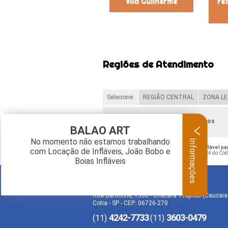
Vila Guilherme
re
Regiões de Atendimento
Selecione:
REGIÃO CENTRAL
ZONA LE
Verifique as regiões que atendemos
BALAO ART
Informações
No momento não estamos trabalhando
O conteúdo do texto "
Fábrica de Mascote Inflável p
com Locação de Infláveis, João Bobo e
Crime de violação de direito autoral – artigo 184 do Có
Boias Infláveis
BALAO ART
Rua Bariloche, 1300 - Chácara Tropical (Caucaia
Cotia - SP - CEP: 06726-270
4242-7733
3603-0479
(11)
(11)