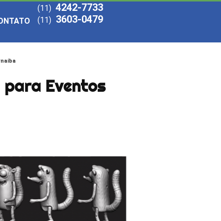
4242-7733
(11)
3603-0479
(11)
ONTATO
rnaíba
l para Eventos