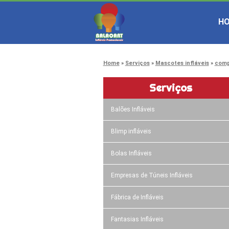
H
Home
Serviços
Mascotes infláveis
comp
Serviços
Balões Infláveis
Blimp infláveis
Bolas Infláveis
Empresas de Túneis Infláveis
Fábrica de Infláveis
Fantasias Infláveis