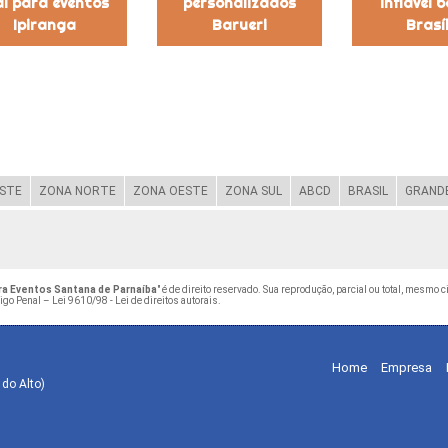
al para eventos
personalizados
inflável 
Ipiranga
Barueri
Brasí
STE
ZONA NORTE
ZONA OESTE
ZONA SUL
ABCD
BRASIL
GRANDE
ara Eventos Santana de Parnaíba
" é de direito reservado. Sua reprodução, parcial ou total, mesmo 
digo Penal –
Lei 9610/98 - Lei de direitos autorais
.
Home
Empresa
 do Alto)