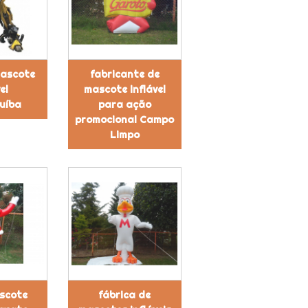
ascote
fabricante de
el
mascote inflável
uíba
para ação
promocional Campo
Limpo
scote
fábrica de