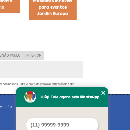
barato
mascotes infláveis
lia
para eventos
Jardim Europa
 SÃO PAULO
INTERIOR
citando nossos links, é proibida sem a autorização do autor.
OlÃ¡! Fale agora pelo WhatsApp.
Missão
Serviços
Contato
Mapa do site