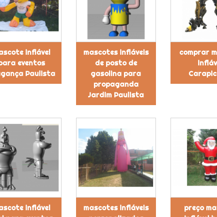
scote inflável
mascotes infláveis
comprar m
para eventos
de posto de
infláv
gança Paulista
gasolina para
Carapic
propaganda
Jardim Paulista
scote inflável
mascotes infláveis
preço ma