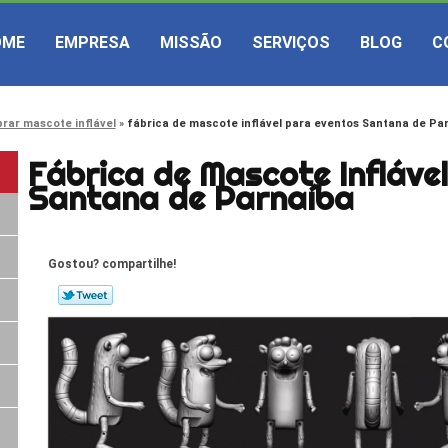
OME
EMPRESA
MISSÃO
SERVIÇOS
BLOG
C
rar mascote inflável
fábrica de mascote inflável para eventos Santana de Pa
Fábrica de Mascote Infláve
Santana de Parnaíba
Gostou? compartilhe!