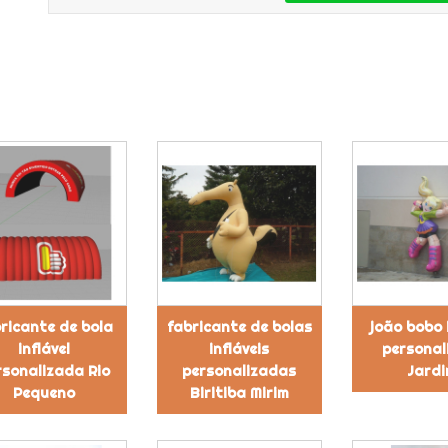
ricante de bola
fabricante de bolas
joão bobo 
inflável
infláveis
personal
rsonalizada Rio
personalizadas
Jardi
Pequeno
Biritiba Mirim