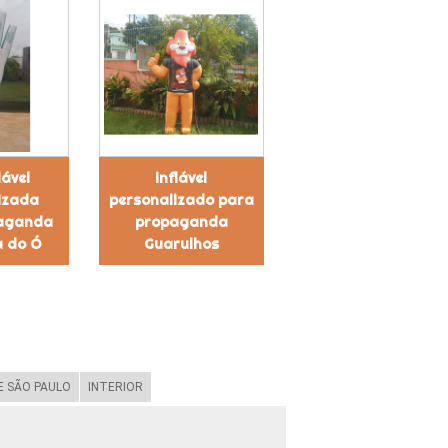
lável
inflável
izada
personalizado para
aganda
propaganda
a do Ó
Guarulhos
 SÃO PAULO
INTERIOR