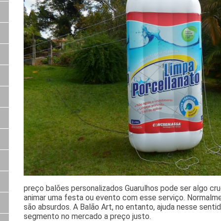
preço balões personalizados Guarulhos pode ser algo cr
animar uma festa ou evento com esse serviço. Normalment
são absurdos. A Balão Art, no entanto, ajuda nesse senti
segmento no mercado a preço justo.