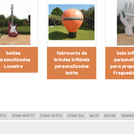
balões
fabricante de
bola inf
ersonalizados
brindes infláveis
personal
Louveira
personalizados
para prop
Imirim
Freguesi
STE
ZONA NORTE
ZONA OESTE
ZONA SUL
ABCD
BRASIL
GRANDE