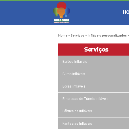
H
Home
Serviços
Infláveis personalizados
Serviços
Balões Infláveis
Blimp infláveis
Bolas Infláveis
Empresas de Túneis Infláveis
Fábrica de Infláveis
Fantasias Infláveis