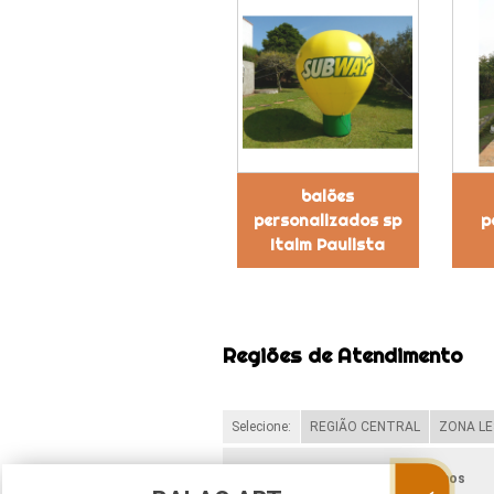
balões
personalizados sp
p
Itaim Paulista
Regiões de Atendimento
Selecione:
REGIÃO CENTRAL
ZONA LE
Verifique as regiões que atendemos