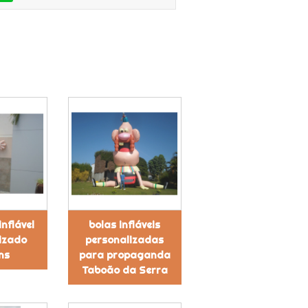
inflável
bolas infláveis
izado
personalizadas
ns
para propaganda
Taboão da Serra