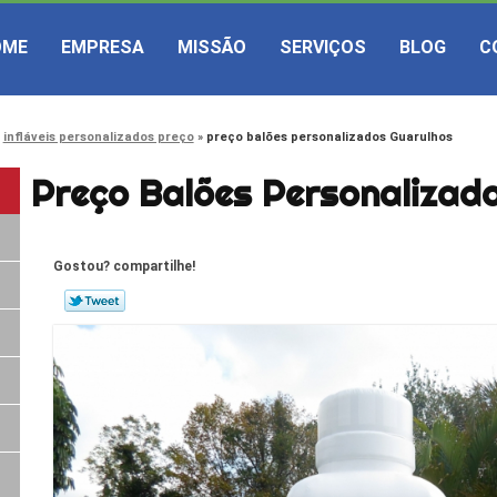
OME
EMPRESA
MISSÃO
SERVIÇOS
BLOG
C
infláveis personalizados preço
preço balões personalizados Guarulhos
Preço Balões Personalizad
Gostou? compartilhe!