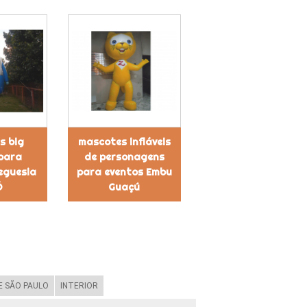
s big
mascotes infláveis
 para
de personagens
eguesia
para eventos Embu
Ó
Guaçú
 SÃO PAULO
INTERIOR