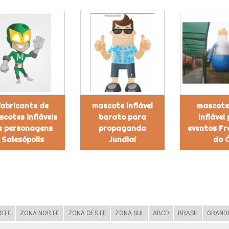
fabricante de
mascote inflável
mascote
cotes infláveis
barato para
inflável
e personagens
propaganda
eventos Fr
Salesópolis
Jundiaí
do 
STE
ZONA NORTE
ZONA OESTE
ZONA SUL
ABCD
BRASIL
GRANDE