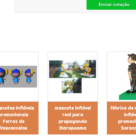
Enviar cotação
cotes infláveis
mascote inflável
fábrica de
promocionais
real para
infláv
Ferraz de
propaganda
promoci
Vasconcelos
Marapoama
Soroc