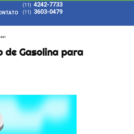
4242-7733
(11)
3603-0479
(11)
ONTATO
pevi
o de Gasolina para