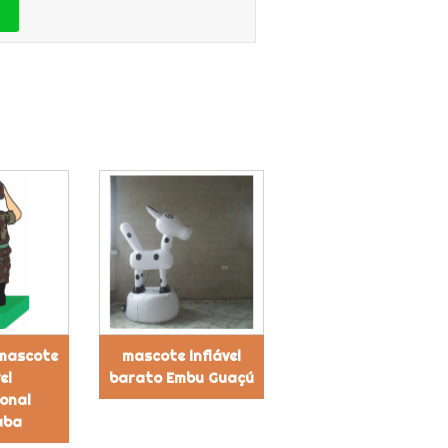
 mascote
mascote inflável
el
barato Embu Guaçú
onal
aba