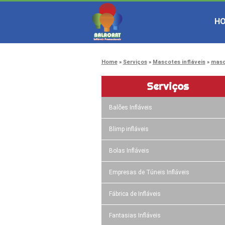
H
Home
Serviços
Mascotes infláveis
masc
Serviços
Balões Infláveis
Blimp infláveis
Bolas Infláveis
Empresas de Túneis Infláveis
Fábrica de Infláveis
Fantasias Infláveis