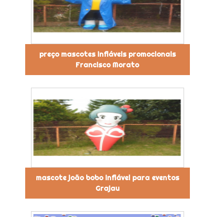
preço mascotes infláveis promocionais
Francisco Morato
mascote joão bobo inflável para eventos
Grajau