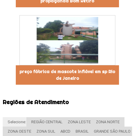
propaganda Bom Retiro
preço fábrica de mascote inflável em sp Rio
de Janeiro
Regiões de Atendimento
Selecione:
REGIÃO CENTRAL
ZONA LESTE
ZONA NORTE
ZONA OESTE
ZONA SUL
ABCD
BRASIL
GRANDE SÃO PAULO