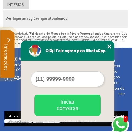
INTERIOR
Verifique as regiões que atendemos
O conteúdo do texto "
Fabricante de Mascotes Infláveis Personalizados Guararema
" é de
direito reservado. Sua reprodução, parcial ou total, mesmo citando nossos links, é proibida sem
a autorização do autor. Crime de violação de direito autoral – artigo 184 do Código Penal –
Lei
9610/98 - Lei de direitos autorais
.
Informações
OlÃ¡! Fale agora pelo WhatsApp.
BALAO ART
Home
Rua Bariloche, 1300 - Chácara Tropical (Caucaia do Alto)
Empresa
Cotia - SP - CEP: 06726-270
Missão
4242-7733
3603-0479
Serviços
(11)
(11)
Contato
Mapa do
site
Iniciar
conversa
©
O inteiro teor deste site está sujeito à proteção de direitos autorais. Copyright
BALAO ART
1
(Lei 9610 de 19/02/1998)