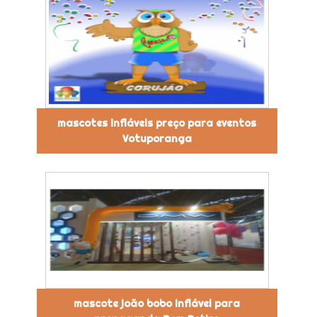
mascotes infláveis preço para eventos
Votuporanga
mascote joão bobo inflável para