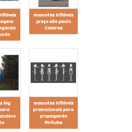
nfláveis
mascotes infláveis
nagens
preço são paulo
aganda
Caieiras
unda
s big
mascotes infláveis
 para
promocionais para
ancisco
propaganda
to
Pirituba