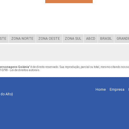
STE
ZONA NORTE
ZONA OESTE
ZONA SUL
ABCD
BRASIL
GRANDE
Personagens Goiânia
" é de direito reservado. Sua reprodução, parcial ou total, mesmo citando nosso
10/98 - Lei de direitos autorais
.
Home
Empresa
 do Alto)