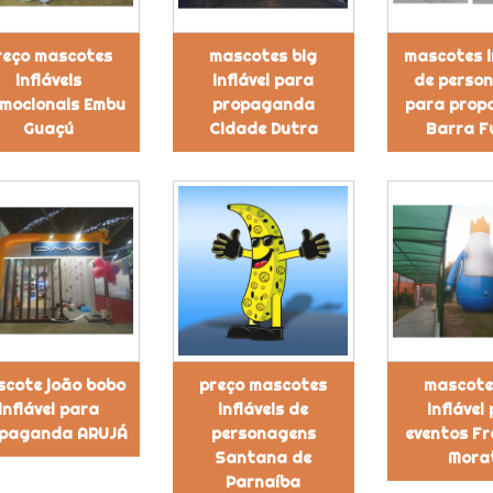
reço mascotes
mascotes big
mascotes i
infláveis
inflável para
de perso
mocionais Embu
propaganda
para prop
Guaçú
Cidade Dutra
Barra F
cote joão bobo
preço mascotes
mascote
inflável para
infláveis de
inflável
paganda ARUJÁ
personagens
eventos Fr
Santana de
Mora
Parnaíba