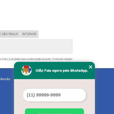
 SÃO PAULO
INTERIOR
s links, é proibida sem a autorização do autor. Crime de violação
OlÃ¡! Fale agora pelo WhatsApp.
Missão
Serviços
Contato
Mapa do site