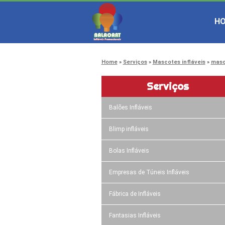
H
Home
Serviços
Mascotes infláveis
masc
Serviços
Balões Infláveis
Blimp infláveis
Bolas Infláveis
Empresas de Túneis Infláveis
Fábrica de Infláveis
Fantasias Infláveis