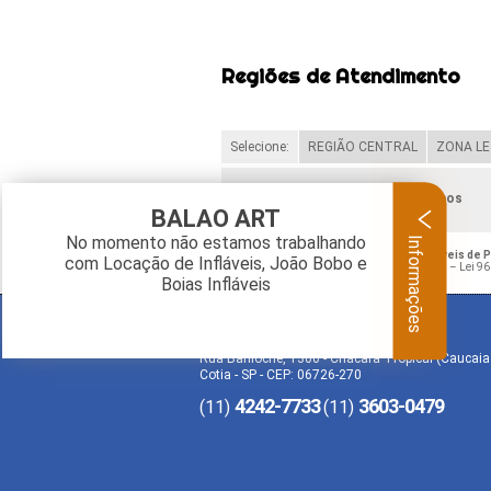
Regiões de Atendimento
Selecione:
REGIÃO CENTRAL
ZONA LE
Verifique as regiões que atendemos
BALAO ART
Informações
No momento não estamos trabalhando
O conteúdo do texto "
Preço Mascotes Infláveis de 
com Locação de Infláveis, João Bobo e
de direito autoral – artigo 184 do Código Penal –
Lei 96
Boias Infláveis
BALAO ART
Rua Bariloche, 1300 - Chácara Tropical (Caucaia
Cotia - SP - CEP: 06726-270
4242-7733
3603-0479
(11)
(11)