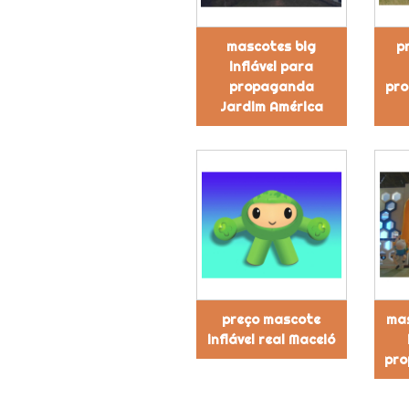
mascotes big
p
inflável para
propaganda
pro
Jardim América
preço mascote
mas
inflável real Maceió
pro