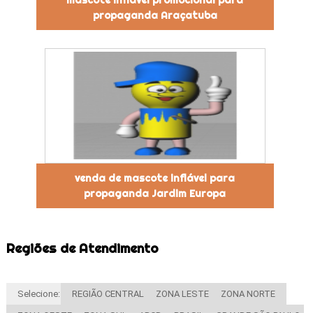
propaganda Araçatuba
venda de mascote inflável para
propaganda Jardim Europa
Regiões de Atendimento
Selecione:
REGIÃO CENTRAL
ZONA LESTE
ZONA NORTE