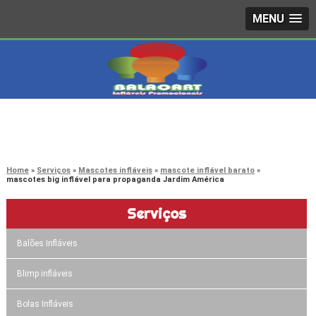
MENU
4242-7733
(11)
3603-0479
(11)
Home
Serviços
Mascotes infláveis
mascote inflável barato
mascotes big inflável para propaganda Jardim América
Serviços
Balões Infláveis
Blimp infláveis
Bolas Infláveis