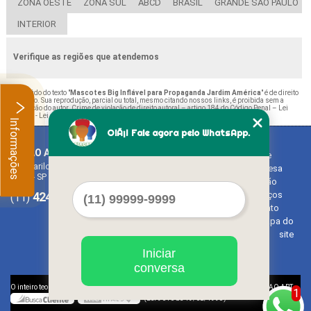
ZONA OESTE
ZONA SUL
ABCD
BRASIL
GRANDE SÃO PAULO
INTERIOR
Verifique as regiões que atendemos
O conteúdo do texto "
Mascotes Big Inflável para Propaganda Jardim América
" é de direito
reservado. Sua reprodução, parcial ou total, mesmo citando nossos links, é proibida sem a
autorização do autor. Crime de violação de direito autoral – artigo 184 do Código Penal –
Lei
9610/98 - Lei de direitos autorais
.
Informações
OlÃ¡! Fale agora pelo WhatsApp.
BALAO ART
Home
Rua Bariloche, 1300 - Chácara Tropical (Caucaia do Alto)
Empresa
Cotia - SP - CEP: 06726-270
Missão
4242-7733
3603-0479
Serviços
(11)
(11)
Contato
Mapa do
site
Iniciar
conversa
©
O inteiro teor deste site está sujeito à proteção de direitos autorais. Copyright
BALAO ART
1
(Lei 9610 de 19/02/1998)