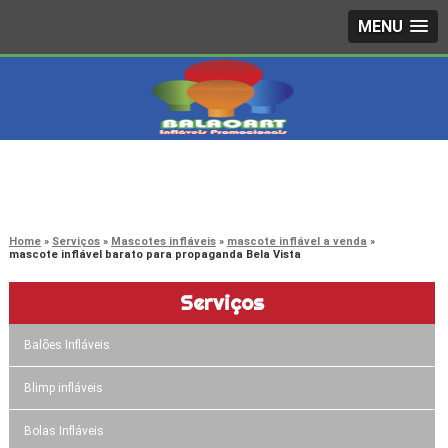
MENU
4242-7733
(11)
3603-0479
(11)
Home
Serviços
Mascotes infláveis
mascote inflável a venda
mascote inflável barato para propaganda Bela Vista
Serviços
Balões Infláveis
Blimp infláveis
Bolas Infláveis