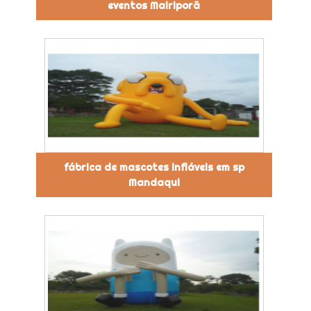
eventos Mairiporã
fábrica de mascotes infláveis em sp
Mandaqui