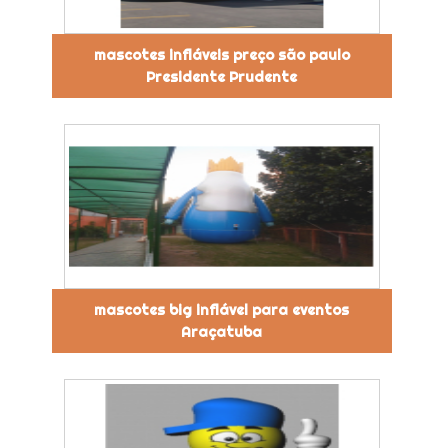
mascotes infláveis preço são paulo
Presidente Prudente
mascotes big inflável para eventos
Araçatuba