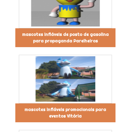
mascotes infláveis de posto de gasolina
para propaganda Parelheiros
mascotes infláveis promocionais para
eventos Vitória