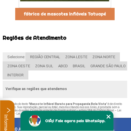
fábrica de mascotes infláveis Tatuapé
Regiões de Atendimento
Selecione:
REGIÃO CENTRAL
ZONA LESTE
ZONA NORTE
ZONA OESTE
ZONA SUL
ABCD
BRASIL
GRANDE SÃO PAULO
INTERIOR
Verifique as regiões que atendemos
O conteúdo do texto "
Mascote Inflável Barato para Propaganda Bela Vista
" é de direito
reservado. Sua reprodução, parcial ou total, mesmo citando nossos links, é proibida sem a
autorização do autor. Crime de violação de direito autoral – artigo 184 do Código Penal –
Lei
9610/98 - Lei de direitos autorais
.
Informações
OlÃ¡! Fale agora pelo WhatsApp.
BALAO ART
Home