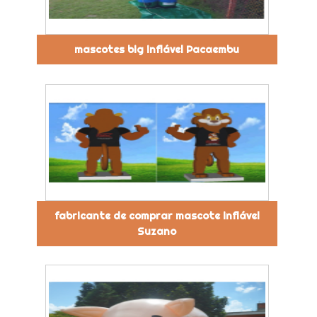
mascotes big inflável Pacaembu
fabricante de comprar mascote inflável
Suzano