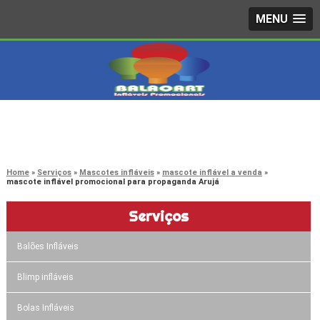
MENU
4242-7733
(11)
3603-0479
(11)
Home
Serviços
Mascotes infláveis
mascote inflável a venda
mascote inflável promocional para propaganda Arujá
Serviços
Balões Infláveis
Blimp infláveis
Bolas Infláveis