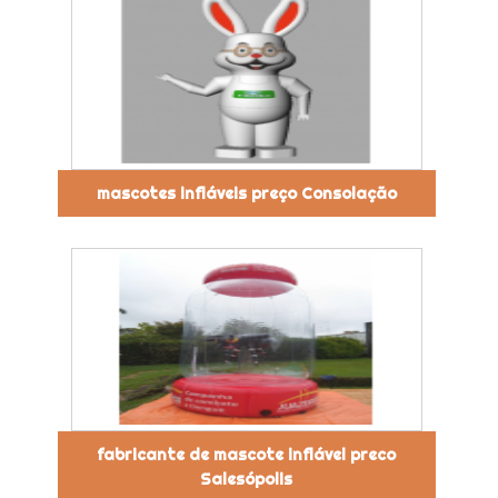
mascotes infláveis preço Consolação
fabricante de mascote inflável preco
Salesópolis