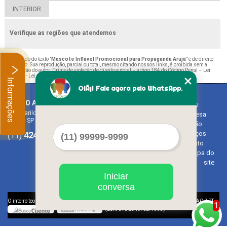
INTERIOR
Verifique as regiões que atendemos
O conteúdo do texto "
Mascote Inflável Promocional para Propaganda Arujá
" é de direito
reservado. Sua reprodução, parcial ou total, mesmo citando nossos links, é proibida sem a
autorização do autor. Crime de violação de direito autoral – artigo 184 do Código Penal –
Lei
9610/98 - Lei de direitos autorais
.
Informações
OlÃ¡! Fale agora pelo WhatsApp.
BALAO ART
Home
Rua Bariloche, 1300 - Chácara Tropical (Caucaia do Alto)
Empresa
Cotia - SP - CEP: 06726-270
Missão
4242-7733
3603-0479
Serviços
(11)
(11)
Contato
Mapa do
site
Iniciar
conversa
©
O inteiro teor deste site está sujeito à proteção de direitos autorais. Copyright
BALAO ART
1
(Lei 9610 de 19/02/1998)