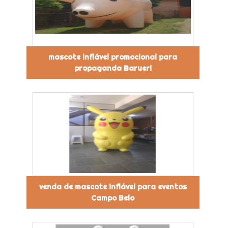
mascote inflável promocional para
propaganda Barueri
venda de mascote inflável para eventos
Campo Belo