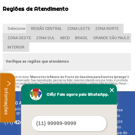
Regiões de Atendimento
Selecione:
REGIÃO CENTRAL
ZONA LESTE
ZONA NORTE
ZONA OESTE
ZONA SUL
ABCD
BRASIL
GRANDE SÃO PAULO
INTERIOR
Verifique as regiões que atendemos
O conteúdo do texto "
Mascotes Infláveis de Posto de Gasolina para Eventos Ipiranga
" é
de direito reservado. Sua reprodução, parcial ou total, mesmo citando nossos links, é proibida
sem a autorização do autor. Crime de violação de direito autoral – artigo 184 do Código Penal –
Lei 9610/98 - Lei de direitos autorais
.
Informações
OlÃ¡! Fale agora pelo WhatsApp.
BALAO ART
Home
Rua Bariloche, 1300 - Chácara Tropical (Caucaia do Alto)
Empresa
Cotia - SP - CEP: 06726-270
Missão
4242-7733
3603-0479
Serviços
(11)
(11)
Contato
Mapa do