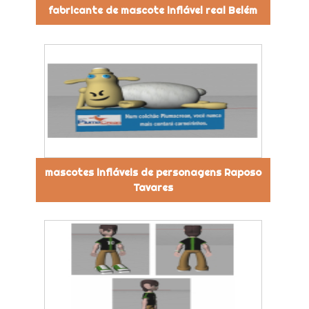
fabricante de mascote inflável real Belém
mascotes infláveis de personagens Raposo
Tavares