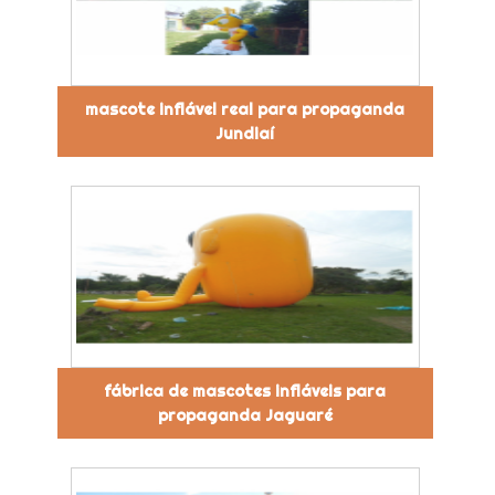
mascote inflável real para propaganda
Jundiaí
fábrica de mascotes infláveis para
propaganda Jaguaré