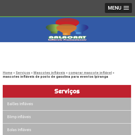
MENU
4242-7733
(11)
3603-0479
(11)
Home
Serviços
Mascotes infláveis
comprar mascote inflável
mascotes infláveis de posto de gasolina para eventos Ipiranga
Serviços
Balões Infláveis
Blimp infláveis
Bolas Infláveis