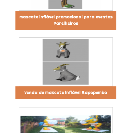
mascote inflável promocional para eventos
Parelheiros
venda de mascote inflável Sapopemba