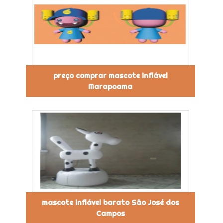
preço comprar mascote inflável
Marapoama
mascote inflável barato São José dos
Campos