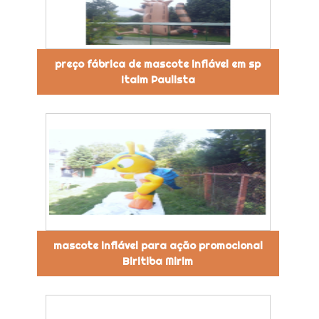
preço fábrica de mascote inflável em sp
Itaim Paulista
mascote inflável para ação promocional
Biritiba Mirim