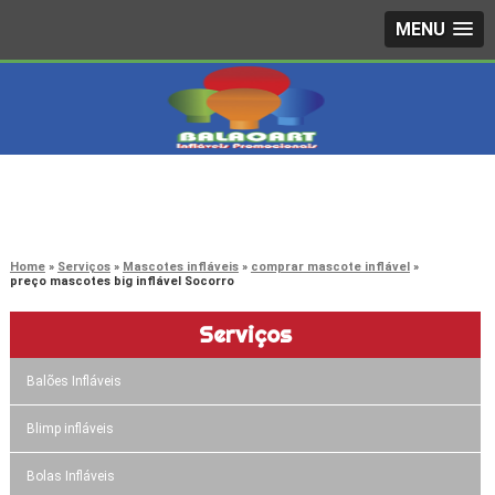
MENU
4242-7733
(11)
3603-0479
(11)
Home
Serviços
Mascotes infláveis
comprar mascote inflável
preço mascotes big inflável Socorro
Serviços
Balões Infláveis
Blimp infláveis
Bolas Infláveis