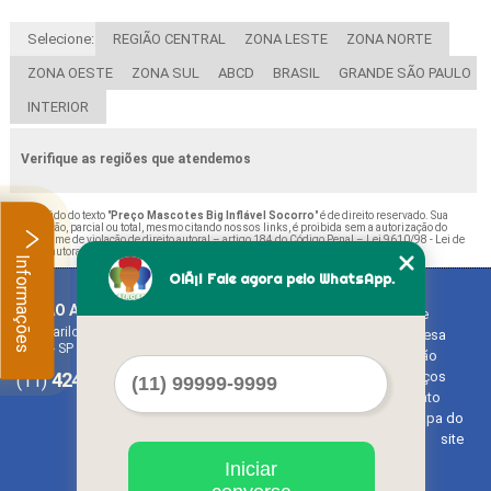
Selecione:
REGIÃO CENTRAL
ZONA LESTE
ZONA NORTE
ZONA OESTE
ZONA SUL
ABCD
BRASIL
GRANDE SÃO PAULO
INTERIOR
Verifique as regiões que atendemos
O conteúdo do texto "
Preço Mascotes Big Inflável Socorro
" é de direito reservado. Sua
reprodução, parcial ou total, mesmo citando nossos links, é proibida sem a autorização do
autor. Crime de violação de direito autoral – artigo 184 do Código Penal –
Lei 9610/98 - Lei de
direitos autorais
.
Informações
OlÃ¡! Fale agora pelo WhatsApp.
BALAO ART
Home
Rua Bariloche, 1300 - Chácara Tropical (Caucaia do Alto)
Empresa
Cotia - SP - CEP: 06726-270
Missão
4242-7733
3603-0479
Serviços
(11)
(11)
Contato
Mapa do
site
Iniciar