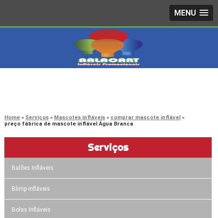
MENU
4242-7733
(11)
3603-0479
(11)
Home
Serviços
Mascotes infláveis
comprar mascote inflável
preço fábrica de mascote inflável Água Branca
Serviços
Balões Infláveis
Blimp infláveis
Bolas Infláveis