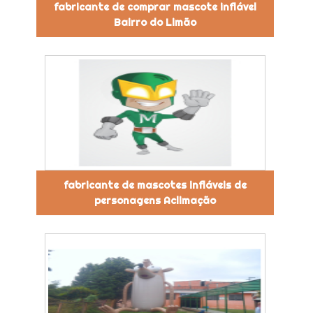
fabricante de comprar mascote inflável
Bairro do Limão
fabricante de mascotes infláveis de
personagens Aclimação