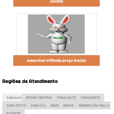
Jundiaí
mascotes infláveis preço Saúde
Regiões de Atendimento
Selecione:
REGIÃO CENTRAL
ZONA LESTE
ZONA NORTE
ZONA OESTE
ZONA SUL
ABCD
BRASIL
GRANDE SÃO PAULO
INTERIOR