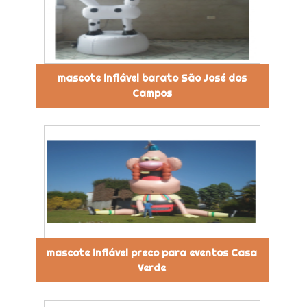
mascote inflável barato São José dos
Campos
mascote inflável preco para eventos Casa
Verde