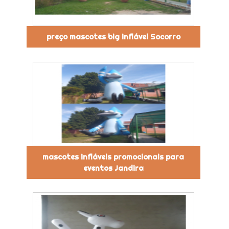
preço mascotes big inflável Socorro
mascotes infláveis promocionais para
eventos Jandira