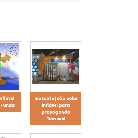
nflável
mascote joão bobo
 Funda
inflável para
propaganda
Morumbi