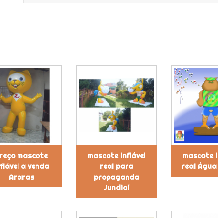
reço mascote
mascote inflável
mascote i
nflável a venda
real para
real Água
Araras
propaganda
Jundiaí