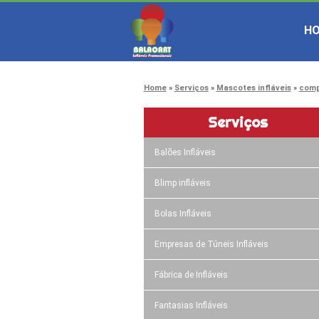
H
Home
Serviços
Mascotes infláveis
comp
Serviços
Balões Infláveis
Blimp infláveis
Bolas Infláveis
Empresas de Túneis Infláveis
Fábrica de Infláveis
Fantasias Infláveis