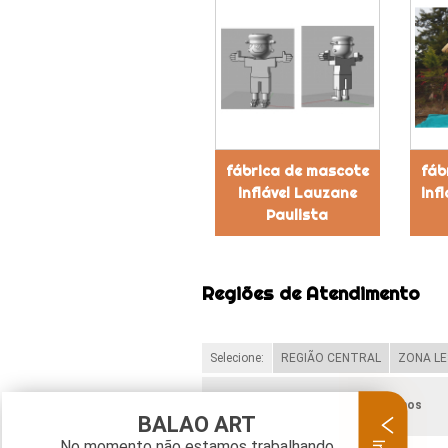
fábrica de mascote
fáb
inflável Lauzane
inf
Paulista
Regiões de Atendimento
Selecione:
REGIÃO CENTRAL
ZONA LE
Verifique as regiões que atendemos
BALAO ART
No momento não estamos trabalhando