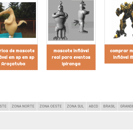
rica de mascote
mascote inflável
comprar m
lável em sp em sp
real para eventos
inflável 
Araçatuba
Ipiranga
STE
ZONA NORTE
ZONA OESTE
ZONA SUL
ABCD
BRASIL
GRANDE