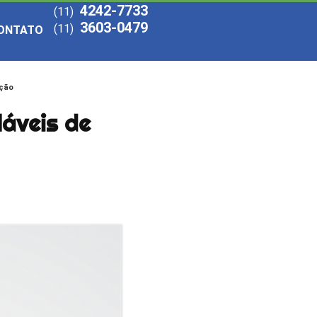
4242-7733
(11)
3603-0479
(11)
ONTATO
ação
láveis de