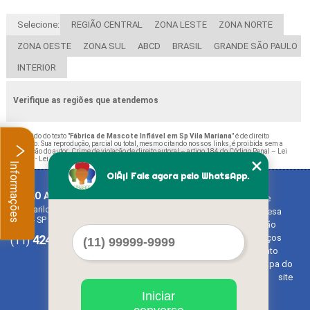
Selecione:
REGIÃO CENTRAL
ZONA LESTE
ZONA NORTE
ZONA OESTE
ZONA SUL
ABCD
BRASIL
GRANDE SÃO PAULO
INTERIOR
Verifique as regiões que atendemos
O conteúdo do texto "
Fábrica de Mascote Inflável em Sp Vila Mariana
" é de direito
reservado. Sua reprodução, parcial ou total, mesmo citando nossos links, é proibida sem a
autorização do autor. Crime de violação de direito autoral – artigo 184 do Código Penal –
Lei
9610/98 - Lei de direitos autorais
.
Informações
OlÃ¡! Fale agora pelo WhatsApp.
BALAO ART
Home
Rua Bariloche, 1300 - Chácara Tropical (Caucaia do Alto)
Empresa
Cotia - SP - CEP: 06726-270
Missão
4242-7733
3603-0479
Serviços
(11)
(11)
Contato
Mapa do
site
Iniciar