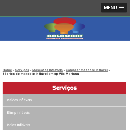
MENU
4242-7733
(11)
3603-0479
(11)
Home
Serviços
Mascotes infláveis
comprar mascote inflável
fábrica de mascote inflável em sp Vila Mariana
Serviços
Balões Infláveis
Blimp infláveis
Bolas Infláveis