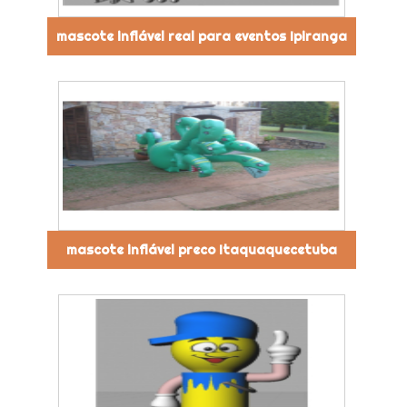
mascote inflável real para eventos Ipiranga
mascote inflável preco Itaquaquecetuba