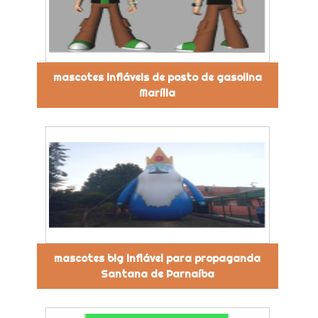
mascotes infláveis de posto de gasolina
Marília
mascotes big inflável para propaganda
Santana de Parnaíba