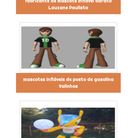
fabricante de mascote inflável barato
Lauzane Paulista
mascotes infláveis de posto de gasolina
Valinhos