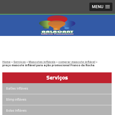
MENU
4242-7733
(11)
3603-0479
(11)
Home
Serviços
Mascotes infláveis
comprar mascote inflável
preço mascote inflável para ação promocional Franco da Rocha
Serviços
Balões Infláveis
Blimp infláveis
Bolas Infláveis