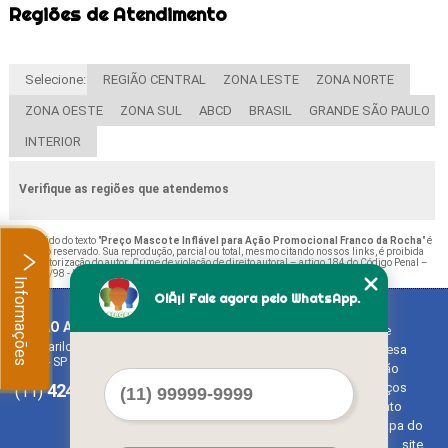
Regiões de Atendimento
Selecione:
REGIÃO CENTRAL
ZONA LESTE
ZONA NORTE
ZONA OESTE
ZONA SUL
ABCD
BRASIL
GRANDE SÃO PAULO
INTERIOR
Verifique as regiões que atendemos
O conteúdo do texto "
Preço Mascote Inflável para Ação Promocional Franco da Rocha
" é
de direito reservado. Sua reprodução, parcial ou total, mesmo citando nossos links, é proibida
sem a autorização do autor. Crime de violação de direito autoral – artigo 184 do Código Penal –
Lei 9610/98 - Lei de direitos autorais
.
Informações
OlÃ¡! Fale agora pelo WhatsApp.
BALAO ART
Home
Rua Bariloche, 1300 - Chácara Tropical (Caucaia do Alto)
Empresa
Cotia - SP - CEP: 06726-270
Missão
4242-7733
3603-0479
Serviços
(11)
(11)
Contato
Mapa do
site