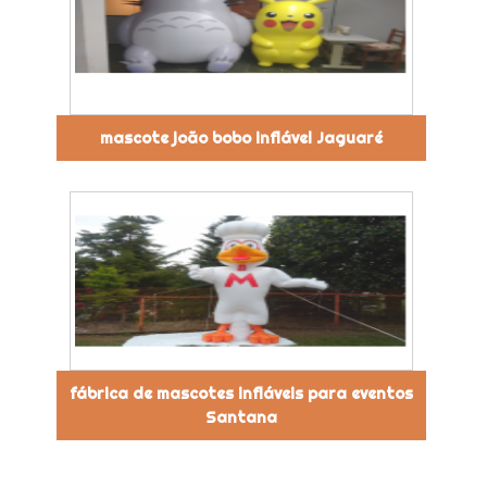
mascote joão bobo inflável Jaguaré
fábrica de mascotes infláveis para eventos
Santana