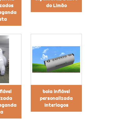
izados
do Limão
aganda
sta
flável
bola inflável
izada
personalizada
aganda
Interlagos
ca