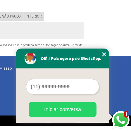
 SÃO PAULO
INTERIOR
ndo nossos links, é proibida sem a autorização do autor. Crime de
OlÃ¡! Fale agora pelo WhatsApp.
Missão
Serviços
Contato
Mapa do site
Iniciar conversa
1