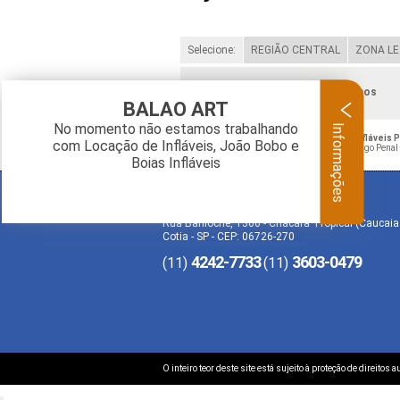
Selecione:
REGIÃO CENTRAL
ZONA LE
Verifique as regiões que atendemos
BALAO ART
Informações
No momento não estamos trabalhando
O conteúdo do texto "
Fabricante de Bolas Infláveis 
com Locação de Infláveis, João Bobo e
violação de direito autoral – artigo 184 do Código Penal
Boias Infláveis
BALAO ART
Rua Bariloche, 1300 - Chácara Tropical (Caucaia
Cotia - SP - CEP: 06726-270
4242-7733
3603-0479
(11)
(11)
O inteiro teor deste site está sujeito à proteção de direitos 