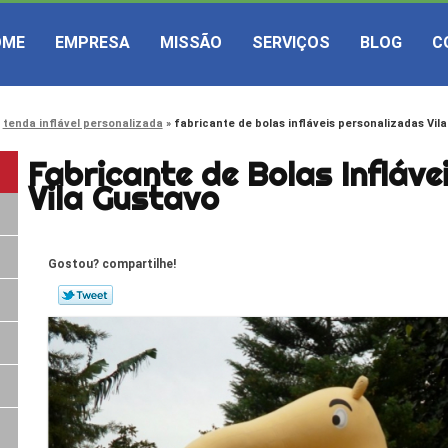
OME
EMPRESA
MISSÃO
SERVIÇOS
BLOG
C
tenda inflável personalizada
fabricante de bolas infláveis personalizadas Vil
Fabricante de Bolas Infláve
Vila Gustavo
Gostou? compartilhe!