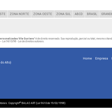
STE
ZONA NORTE
ZONA OESTE
ZONA SUL
ABCD
BRASIL
GRANDE
Personalizadas Vila Gustavo
" é de direito reservado. Sua reprodução, parcial ou total, mesmo cita
 –
Lei 9610/98 - Lei de direitos autorais
.
Home
Empresa
 do Alto)
©
autorais. Copyright
BALAO ART (Lei 9610 de 19/02/1998)