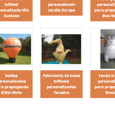
inflável
personalizado
personal
sonalizado Vila
Jardim Europa
para prop
Gustavo
Boa Vi
balões
fabricante de bolas
tenda in
ersonalizados
infláveis
personal
ra propaganda
personalizadas
para prop
M'Boi Mirim
Teresina
Moo