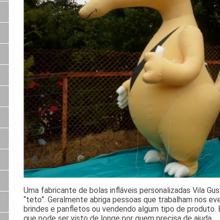
Uma fabricante de bolas infláveis personalizadas Vila G
“teto”. Geralmente abriga pessoas que trabalham nos eve
brindes e panfletos ou vendendo algum tipo de produto. É
que pode ser visto de longe por quem precisa de ajuda