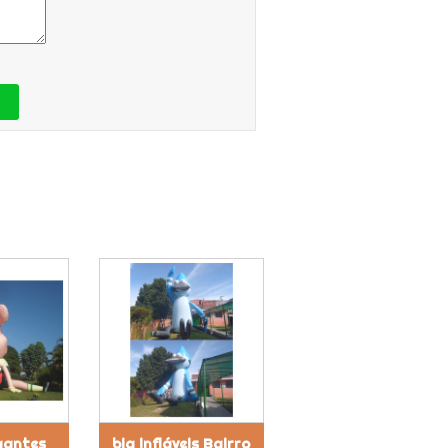
gantes
big infláveis Bairro