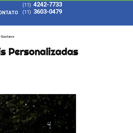
4242-7733
(11)
3603-0479
(11)
ONTATO
a Gustavo
is Personalizadas