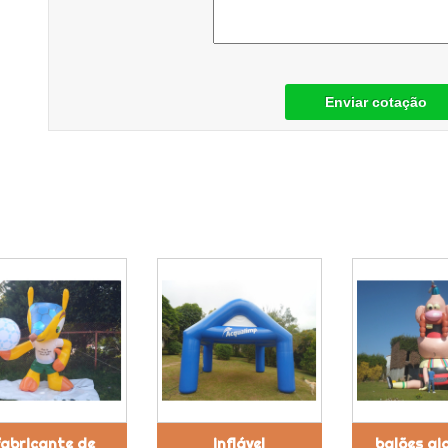
Enviar cotação
fabricante de
inflável
balões gi