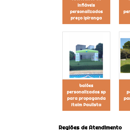
infláveis
personalizados
per
preço Ipiranga
balões
personalizados sp
p
para propaganda
pa
Itaim Paulista
Regiões de Atendimento