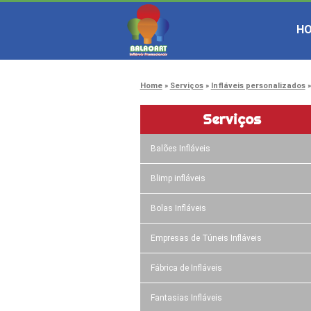
H
Home
Serviços
Infláveis personalizados
Serviços
Balões Infláveis
Blimp infláveis
Bolas Infláveis
Empresas de Túneis Infláveis
Fábrica de Infláveis
Fantasias Infláveis