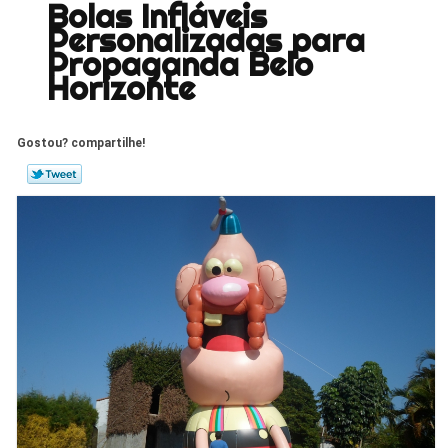
Bolas Infláveis
Personalizadas para
Propaganda Belo
Horizonte
Gostou? compartilhe!