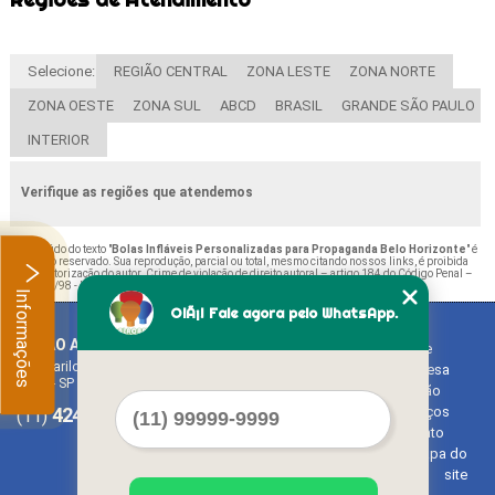
Selecione:
REGIÃO CENTRAL
ZONA LESTE
ZONA NORTE
ZONA OESTE
ZONA SUL
ABCD
BRASIL
GRANDE SÃO PAULO
INTERIOR
Verifique as regiões que atendemos
O conteúdo do texto "
Bolas Infláveis Personalizadas para Propaganda Belo Horizonte
" é
de direito reservado. Sua reprodução, parcial ou total, mesmo citando nossos links, é proibida
sem a autorização do autor. Crime de violação de direito autoral – artigo 184 do Código Penal –
Lei 9610/98 - Lei de direitos autorais
.
Informações
OlÃ¡! Fale agora pelo WhatsApp.
BALAO ART
Home
Rua Bariloche, 1300 - Chácara Tropical (Caucaia do Alto)
Empresa
Cotia - SP - CEP: 06726-270
Missão
4242-7733
3603-0479
Serviços
(11)
(11)
Contato
Mapa do
site