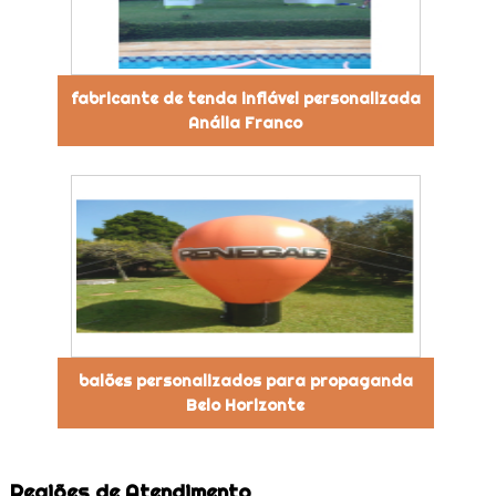
fabricante de tenda inflável personalizada
Anália Franco
balões personalizados para propaganda
Belo Horizonte
Regiões de Atendimento