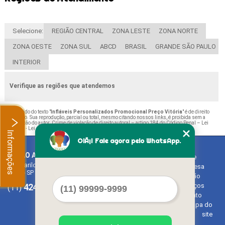
Selecione:
REGIÃO CENTRAL
ZONA LESTE
ZONA NORTE
ZONA OESTE
ZONA SUL
ABCD
BRASIL
GRANDE SÃO PAULO
INTERIOR
Verifique as regiões que atendemos
O conteúdo do texto "
Infláveis Personalizados Promocional Preço Vitória
" é de direito
reservado. Sua reprodução, parcial ou total, mesmo citando nossos links, é proibida sem a
autorização do autor. Crime de violação de direito autoral – artigo 184 do Código Penal –
Lei
9610/98 - Lei de direitos autorais
.
Informações
OlÃ¡! Fale agora pelo WhatsApp.
BALAO ART
Home
Rua Bariloche, 1300 - Chácara Tropical (Caucaia do Alto)
Empresa
Cotia - SP - CEP: 06726-270
Missão
4242-7733
3603-0479
Serviços
(11)
(11)
Contato
Mapa do
site