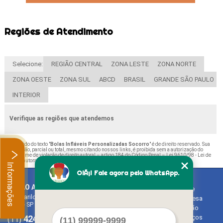
Regiões de Atendimento
Selecione:
REGIÃO CENTRAL
ZONA LESTE
ZONA NORTE
ZONA OESTE
ZONA SUL
ABCD
BRASIL
GRANDE SÃO PAULO
INTERIOR
Verifique as regiões que atendemos
O conteúdo do texto "
Bolas Infláveis Personalizadas Socorro
" é de direito reservado. Sua
reprodução, parcial ou total, mesmo citando nossos links, é proibida sem a autorização do
autor. Crime de violação de direito autoral – artigo 184 do Código Penal –
Lei 9610/98 - Lei de
direitos autorais
.
Informações
OlÃ¡! Fale agora pelo WhatsApp.
BALAO ART
Home
Rua Bariloche, 1300 - Chácara Tropical (Caucaia do Alto)
Empresa
Cotia - SP - CEP: 06726-270
Missão
4242-7733
3603-0479
Serviços
(11)
(11)