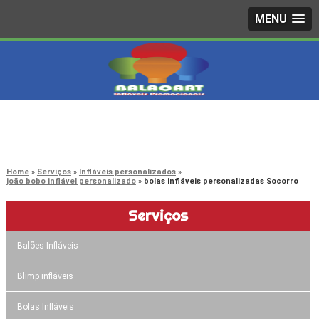
MENU
4242-7733
(11)
3603-0479
(11)
Home
Serviços
Infláveis personalizados
joão bobo inflável personalizado
bolas infláveis personalizadas Socorro
Serviços
Balões Infláveis
Blimp infláveis
Bolas Infláveis