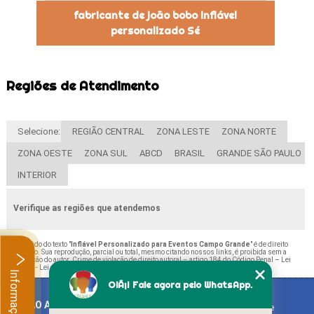
fabricante de joão bobo inflável
personalizado Sé
Regiões de Atendimento
Selecione:
REGIÃO CENTRAL
ZONA LESTE
ZONA NORTE
ZONA OESTE
ZONA SUL
ABCD
BRASIL
GRANDE SÃO PAULO
INTERIOR
Verifique as regiões que atendemos
O conteúdo do texto "
Inflável Personalizado para Eventos Campo Grande
" é de direito
reservado. Sua reprodução, parcial ou total, mesmo citando nossos links, é proibida sem a
autorização do autor. Crime de violação de direito autoral – artigo 184 do Código Penal –
Lei
9610/98 - Lei de direitos autorais
.
Informações
OlÃ¡! Fale agora pelo WhatsApp.
BALAO ART
Home