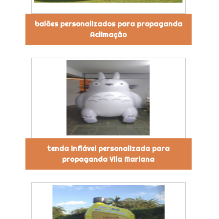
balões personalizados para propaganda
Aclimação
tenda inflável personalizada para
propaganda Vila Mariana